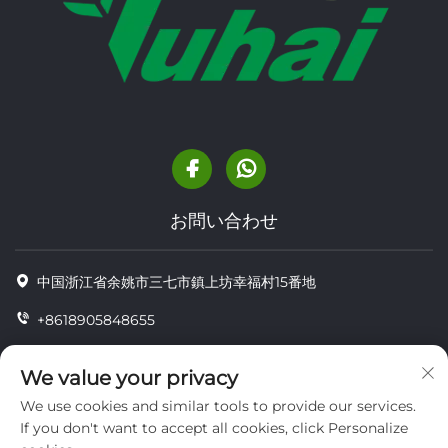
お問い合わせ
中国浙江省余姚市三七市鎮上坊幸福村15番地
+8618905848655
+86-18905848655
We value your privacy
[email protected]
We use cookies and similar tools to provide our services.
If you don't want to accept all cookies, click Personalize