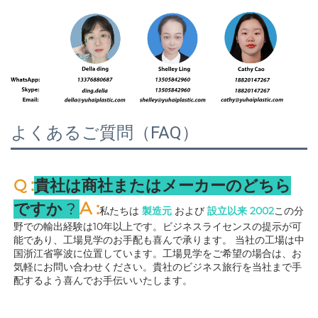
よくあるご質問（FAQ）
:
Q 
貴社は商社またはメーカーのどちら
A 
:
ですか 
? 
私たちは 
製造元 
および 
設立以来 
2002
この分
野での輸出経験は10年以上です。ビジネスライセンスの提示が可
能であり、工場見学のお手配も喜んで承ります。 
当社の工場は中
国浙江省寧波に位置しています。工場見学をご希望の場合は、お
気軽にお問い合わせください。貴社のビジネス旅行を当社まで手
配するよう喜んでお手伝いいたします。 