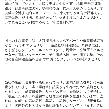
県に位置しています。北陸港宁波北仑港の東、杭州-宁波高速道
路および蕭甬鉄道の南、杭州湾の西、杭州湾大橋の北にあり、宁
波離合空港まで約30キロメートル、車でわずか10分の距離です。
高速鉄道、飛行機、海上輸送など、交通手段はさまざまであり、
いずれもここへ到着するのに非常に便利です。 
同社の主な事業には、各種搾乳機のスペアパーツや畜産機械装置
が含まれます 
アクセサリー 
、畜産動物飼育製品。具体的には、
さまざまなタイプのミルククラスター、乳量計、空気圧式パルセ
ーター／電動パルセーター、子牛用給水器、子牛用哺乳瓶、その
他の畜産関連製品を含みます 
およびステンレス鋼製アクセサリ
ー。 
当社の製品は世界中へ輸出されており、国内の購入者向けにも生
産されています。当企業は常に誠実さを生存のための規範として
きました。「品質最優先、サービス第一」を原則として堅持し、
「独立した革新」を重視する研究開発精神を推進しています。当
社は、信頼性の高い品質、革新力、親切なサービス、適正価格に
より、国内外のお客様から高い評価をいただいております。皆様