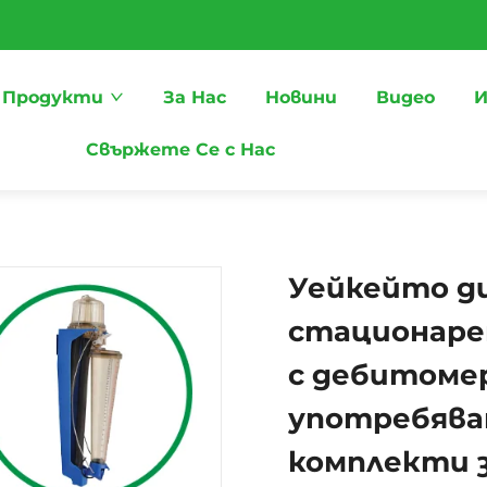
Продукти
За Нас
Новини
Видео
И
Свържете Се с Нас
Уейкейто д
стационаре
с дебитомер
употребява
комплекти з