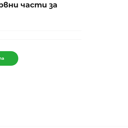
рвни части за
та