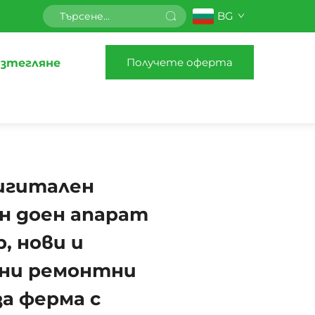
BG
Получете оферта
зтегляне
игитален
н доен апарат
, нови и
ни ремонтни
а ферма с