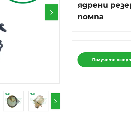
ядрени резе
помпа
Получете офер