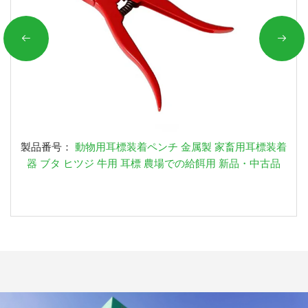
製品番号：
動物用耳標装着ペンチ 金属製 家畜用耳標装着
器 ブタ ヒツジ 牛用 耳標 農場での給餌用 新品・中古品