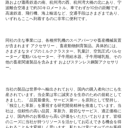
路および蕭甬鉄道の南、杭州湾の西、杭州湾大橋の北にあり、宁
波離合空港まで約30キロメートル、車でわずか10分の距離です。
高速鉄道、飛行機、海上輸送など、交通手段はさまざまであり、
いずれもここへ到着するのに非常に便利です。 
同社の主な事業には、各種搾乳機のスペアパーツや畜産機械装置
が含まれます 
アクセサリー 
、畜産動物飼育製品。具体的には、
さまざまなタイプのミルククラスター、乳量計、空気圧式パルセ
ーター／電動パルセーター、子牛用給水器、子牛用哺乳瓶、その
他の畜産関連製品を含みます 
およびステンレス鋼製アクセサリ
ー。 
当社の製品は世界中へ輸出されており、国内の購入者向けにも生
産されています。当企業は常に誠実さを生存のための規範として
きました。「品質最優先、サービス第一」を原則として堅持し、
「独立した革新」を重視する研究開発精神を推進しています。当
社は、信頼性の高い品質、革新力、親切なサービス、適正価格に
より、国内外のお客様から高い評価をいただいております。皆様
のニーズに当社が持つリソースを活かしてお応えできる機会を得
られることを大変嬉しく思います。私たちは常にすべてのお客様