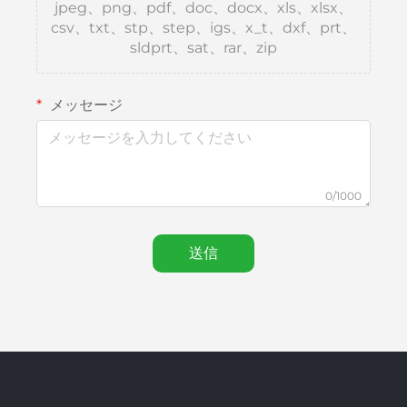
jpeg、png、pdf、doc、docx、xls、xlsx、
csv、txt、stp、step、igs、x_t、dxf、prt、
sldprt、sat、rar、zip
メッセージ
0/1000
送信