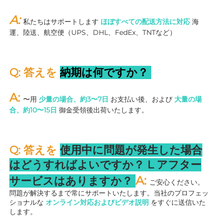
A: 
私たちはサポートします 
ほぼすべての配送方法に対応 
海
運、陸送、航空便（UPS、DHL、FedEx、TNTなど） 
Q: 答えを 
納期は何ですか？ 
A: 
〜用 
少量の場合、約3〜7日 
お支払い後、および 
大量の場
合、約10〜15日 
御金受領後出荷いたします。 
Q: 答えを 
使用中に問題が発生した場合
はどうすればよいですか？ 
L 
アフター
A: 
サービスはありますか？ 
ご安心ください。
問題が解決するまで常にサポートいたします。当社のプロフェッ
ショナルな 
オンライン対応およびビデオ説明 
をすぐに送信いた
します。 