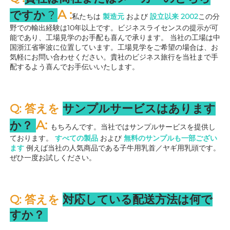
A 
:
ですか 
? 
私たちは 
製造元 
および 
設立以来 
2002
この分
野での輸出経験は10年以上です。ビジネスライセンスの提示が可
能であり、工場見学のお手配も喜んで承ります。 
当社の工場は中
国浙江省寧波に位置しています。工場見学をご希望の場合は、お
気軽にお問い合わせください。貴社のビジネス旅行を当社まで手
配するよう喜んでお手伝いいたします。 
Q: 答えを 
サンプルサービスはあります
A: 
か？ 
もちろんです。当社ではサンプルサービスを提供し
ております。 
すべての製品 
および 
無料のサンプルも一部ござい
ます 
例えば当社の人気商品である子牛用乳首／ヤギ用乳頭です。
ぜひ一度お試しください。 
Q: 答えを 
対応している配送方法は何で
すか？ 