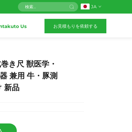
JA
お見積もりを依頼する
ntakuto Us
巻き尺 獣医学・
器 兼用 牛・豚測
 新品
る