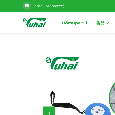
[email protected]
Hōmupeーji
製品