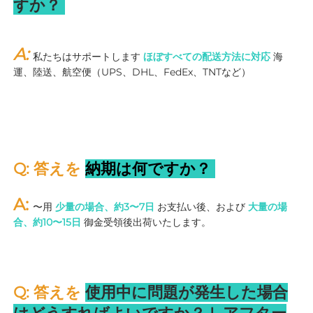
すか？ 
A: 
私たちはサポートします 
ほぼすべての配送方法に対応 
海
運、陸送、航空便（UPS、DHL、FedEx、TNTなど） 
Q: 答えを 
納期は何ですか？ 
A: 
〜用 
少量の場合、約3〜7日 
お支払い後、および 
大量の場
合、約10〜15日 
御金受領後出荷いたします。 
Q: 答えを 
使用中に問題が発生した場合