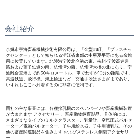
会社紹介
余姚市宇海畜産機械技術有限公司は、「金型の町」「プラスチッ
クセンター」として知られる浙江省東部の中寧夏平野にある余姚
県に位置しています。北陸港宁波北仑港の東、杭州-宁波高速道
路および蕭甬鉄道の南、杭州湾の西、杭州湾大橋の北にあり、宁
波離合空港まで約30キロメートル、車でわずか10分の距離です。
高速鉄道、飛行機、海上輸送など、交通手段はさまざまであり、
いずれもここへ到着するのに非常に便利です。 
同社の主な事業には、各種搾乳機のスペアパーツや畜産機械装置
が含まれます 
アクセサリー 
、畜産動物飼育製品。具体的には、
さまざまなタイプのミルククラスター、乳量計、空気圧式パルセ
ーター／電動パルセーター、子牛用給水器、子牛用哺乳瓶、その
他の畜産関連製品を含みます 
およびステンレス鋼製アクセサリ
ー。 