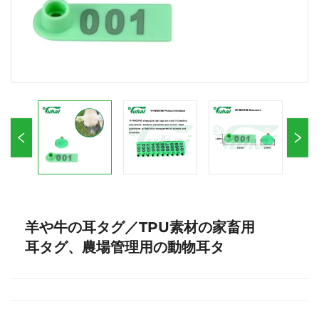
羊や牛の耳タグ／TPU素材の家畜用
耳タグ、農場管理用の動物耳タ