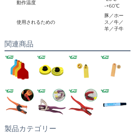
動作温度
-+60℃
豚／ホー
使用されるための
ス／牛／
羊／子牛
関連商品
製品カテゴリー