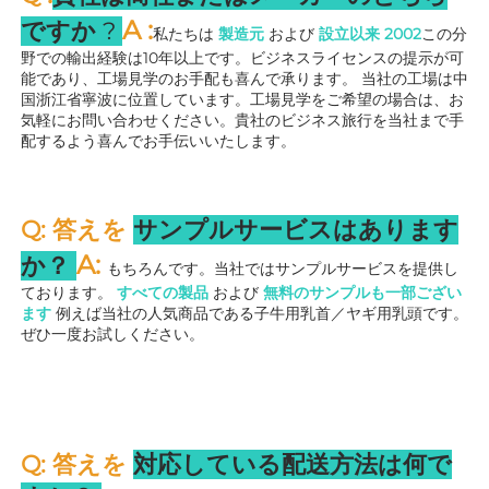
A 
:
ですか 
? 
私たちは 
製造元 
および 
設立以来 
2002
この分
野での輸出経験は10年以上です。ビジネスライセンスの提示が可
能であり、工場見学のお手配も喜んで承ります。 
当社の工場は中
国浙江省寧波に位置しています。工場見学をご希望の場合は、お
気軽にお問い合わせください。貴社のビジネス旅行を当社まで手
配するよう喜んでお手伝いいたします。 
Q: 答えを 
サンプルサービスはあります
A: 
か？ 
もちろんです。当社ではサンプルサービスを提供し
ております。 
すべての製品 
および 
無料のサンプルも一部ござい
ます 
例えば当社の人気商品である子牛用乳首／ヤギ用乳頭です。
ぜひ一度お試しください。 
Q: 答えを 
対応している配送方法は何で