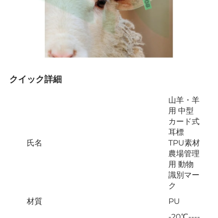
クイック詳細 
山羊・羊
用 中型
カード式
耳標
氏名
TPU素材
農場管理
用 動物
識別マー
ク
材質
PU
-20℃----