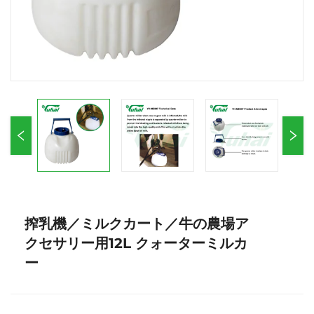
搾乳機／ミルクカート／牛の農場ア
クセサリー用12L クォーターミルカ
ー