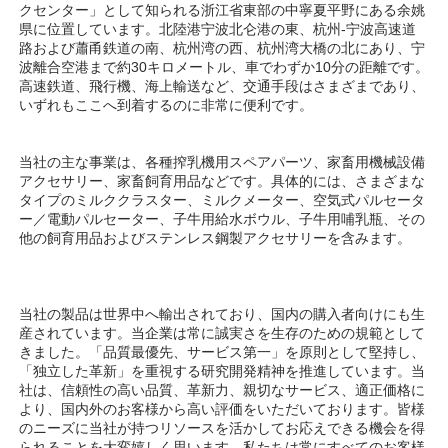
クセンター」として知られる浙江省東部の中寧夏平野にある余姚
県に位置しています。北陸港宁波北仑港の東、杭州-宁波高速道
路および蕭甬鉄道の南、杭州湾の西、杭州湾大橋の北にあり、宁
波離合空港まで約30キロメートル、車でわずか10分の距離です。
高速鉄道、飛行機、海上輸送など、交通手段はさまざまであり、
いずれもここへ到着するのに非常に便利です。 
当社の主な事業は、各種搾乳機用スペアパーツ、家畜用機械設備
アクセサリー、家畜飼育用品などです。具体的には、さまざまな
タイプのミルククラスター、ミルクメーター、空気式パルセータ
ー／電動パルセーター、子牛用給水ボウル、子牛用哺乳瓶、その
他の飼育用品およびステンレス鋼製アクセサリーを含みます。 
当社の製品は世界中へ輸出されており、国内の購入者向けにも生
産されています。当企業は常に誠実さを生存のための規範として
きました。「品質最優先、サービス第一」を原則として堅持し、
「独立した革新」を重視する研究開発精神を推進しています。当
社は、信頼性の高い品質、革新力、親切なサービス、適正価格に
より、国内外のお客様から高い評価をいただいております。皆様
のニーズに当社が持つリソースを活かしてお応えできる機会を得
られることを大変嬉しく思います。私たちは常にすべてのお客様