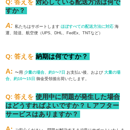
Q: 答えを 
対応している配送方法は何で
すか？ 
A: 
私たちはサポートします 
ほぼすべての配送方法に対応 
海
運、陸送、航空便（UPS、DHL、FedEx、TNTなど） 
Q: 答えを 
納期は何ですか？ 
A: 
〜用 
少量の場合、約3〜7日 
お支払い後、および 
大量の場
合、約10〜15日 
御金受領後出荷いたします。 
Q: 答えを 
使用中に問題が発生した場合
はどうすればよいですか？ 
L 
アフター
サービスはありますか？ 
A: 
ご安心ください。問題が解決するまで常にサポートいたしま