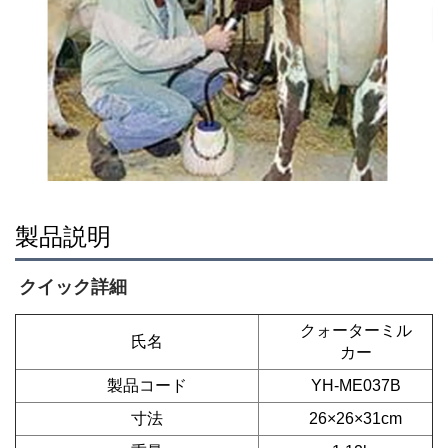
製品説明
クイック詳細 
クォーターミル
氏名
カー
製品コード
YH-ME037B
寸法
26×26×31cm