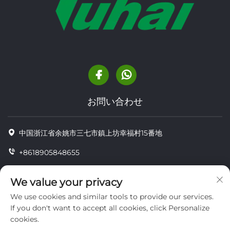
お問い合わせ
中国浙江省余姚市三七市鎮上坊幸福村15番地
+8618905848655
+86-18905848655
We value your privacy
[email protected]
We use cookies and similar tools to provide our services.
If you don't want to accept all cookies, click Personalize
cookies.
Copyright © YUYAO YUHAI LIVESTOCK MACHINERY