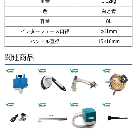
重量
1.12kg
色
白と青
容量
8L
インターフェース口径
φ11mm
ハンドル直径
15×16mm
関連商品