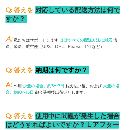
Q: 答えを 
対応している配送方法は何で
すか？ 
A: 
私たちはサポートします 
ほぼすべての配送方法に対応 
海
運、陸送、航空便（UPS、DHL、FedEx、TNTなど） 
Q: 答えを 
納期は何ですか？ 
A: 
〜用 
少量の場合、約3〜7日 
お支払い後、および 
大量の場
合、約10〜15日 
御金受領後出荷いたします。 
Q: 答えを 
使用中に問題が発生した場合
はどうすればよいですか？ 
L 
アフター