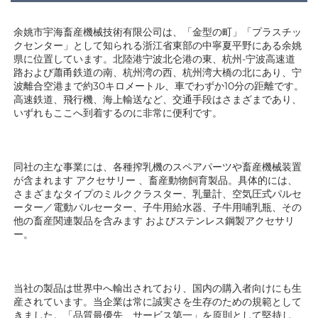
余姚市宇海畜産機械技術有限公司は、「金型の町」「プラスチッ
クセンター」として知られる浙江省東部の中寧夏平野にある余姚
県に位置しています。北陸港宁波北仑港の東、杭州-宁波高速道
路および蕭甬鉄道の南、杭州湾の西、杭州湾大橋の北にあり、宁
波離合空港まで約30キロメートル、車でわずか10分の距離です。
高速鉄道、飛行機、海上輸送など、交通手段はさまざまであり、
いずれもここへ到着するのに非常に便利です。 
同社の主な事業には、各種搾乳機のスペアパーツや畜産機械装置
が含まれます 
アクセサリー 
、畜産動物飼育製品。具体的には、
さまざまなタイプのミルククラスター、乳量計、空気圧式パルセ
ーター／電動パルセーター、子牛用給水器、子牛用哺乳瓶、その
他の畜産関連製品を含みます 
およびステンレス鋼製アクセサリ
ー。 
当社の製品は世界中へ輸出されており、国内の購入者向けにも生
産されています。当企業は常に誠実さを生存のための規範として
きました。「品質最優先、サービス第一」を原則として堅持し、