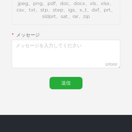
jpeg、png、pdf、doc、docx、xls、xlsx、
csv、txt、stp、step、igs、x_t、dxf、prt、
sldprt、sat、rar、zip
メッセージ
0/1000
送信