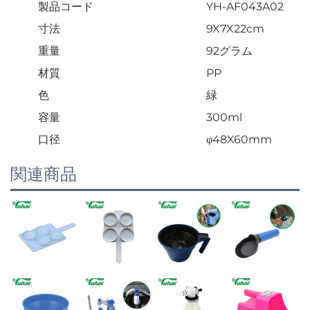
製品コード
YH-AF043A02
寸法
9X7X22cm
重量
92グラム
材質
PP
色
緑
容量
300ml
口径
φ48X60mm
関連商品