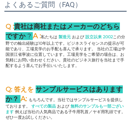
よくあるご質問（FAQ）
:
Q 
貴社は商社またはメーカーのどちら
A 
:
ですか 
? 
私たちは 
製造元 
および 
設立以来 
2002
この分
野での輸出経験は10年以上です。ビジネスライセンスの提示が可
能であり、工場見学のお手配も喜んで承ります。 
当社の工場は中
国浙江省寧波に位置しています。工場見学をご希望の場合は、お
気軽にお問い合わせください。貴社のビジネス旅行を当社まで手
配するよう喜んでお手伝いいたします。 
Q: 答えを 
サンプルサービスはあります
A: 
か？ 
もちろんです。当社ではサンプルサービスを提供し
ております。 
すべての製品 
および 
無料のサンプルも一部ござい
ます 
例えば当社の人気商品である子牛用乳首／ヤギ用乳頭です。
ぜひ一度お試しください。 