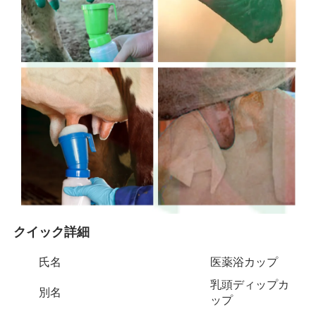
クイック詳細 
氏名
医薬浴カップ
乳頭ディップカ
別名
ップ