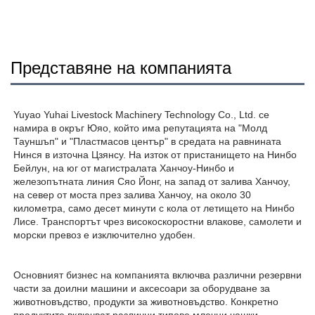
Представяне на компанията
Yuyao Yuhai Livestock Machinery Technology Co., Ltd. се 
намира в окръг Юяо, който има репутацията на "Молд 
Тауншъп" и "Пластмасов център" в средата на равнината 
Нинся в източна Цзянсу. На изток от пристанището на Нинбо 
Бейлун, на юг от магистралата Ханчоу-Нинбо и 
железопътната линия Сяо Йонг, на запад от залива Ханчоу, 
на север от моста през залива Ханчоу, на около 30 
километра, само десет минути с кола от летището на Нинбо 
Лисе. Транспортът чрез високоскоростни влакове, самолети и 
морски превоз е изключително удобен. 
Основният бизнес на компанията включва различни резервни 
части за доилни машини и аксесоари за оборудване за 
животновъдство, продукти за животновъдство. Конкретно 
продуктите включват различни типове млечни чашки, 