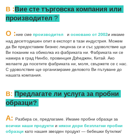
:
В 
Вие сте търговска компания или 
производител 
? 
О 
:
ние сме 
производител   
и 
основано от 
2002
и имаме 
над десетгодишен опит в експорт в тази индустрия. Можем 
да Ви предоставим бизнес лиценза си и със удоволствие ще 
Ви поканим на обиколка из фабриката ни. Фабриката ни се 
намира в град Нинбо, провинция Дзheджян, Китай. Ако 
желаете да посетите фабриката ни, моля, свържете се с нас. 
С удоволствие ще организираме деловото Ви пътуване до 
нашата компания. 
В: 
Предлагате ли услуга за пробни 
образци? 
A: 
Разбира се, предлагаме. Имаме пробни образци за 
всички наши продукти 
и 
някои дори безплатни пробни 
образци 
като нашия звезден продукт — бебешки бутилки/