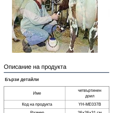
Описание на продукта
Бързи детайли   
четвъртинен
Име
доил
Код на продукта
YH-ME037B
Размер
26×26×31 см