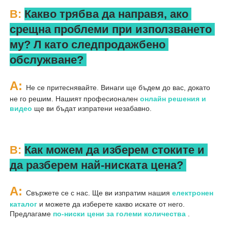
В: 
Какво трябва да направя, ако 
срещна проблеми при използването 
му? 
Л 
като следпродажбено 
обслужване? 
A: 
Не се притеснявайте. Винаги ще бъдем до вас, докато 
не го решим. Нашият професионален 
онлайн решения и 
видео 
ще ви бъдат изпратени незабавно. 
В: 
Как можем да изберем стоките и 
да разберем най-ниската цена? 
A: 
Свържете се с нас. Ще ви изпратим нашия 
електронен 
каталог 
и можете да изберете какво искате от него. 
Предлагаме 
по-ниски цени за големи количества 
.