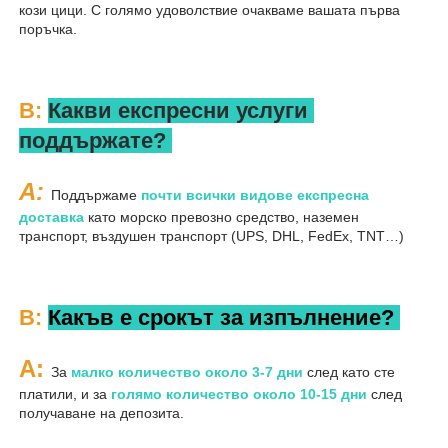
кози цици. С голямо удоволствие очакваме вашата първа 
поръчка. 
В: 
Какви експресни услуги 
поддържате? 
A: 
Поддържаме 
почти всички видове експресна 
доставка 
като морско превозно средство, наземен 
транспорт, въздушен транспорт (UPS, DHL, FedEx, TNT…) 
В: 
Какъв е срокът за изпълнение? 
A: 
За 
малко количество около 3-7 дни 
след като сте 
платили, и за 
голямо количество около 10-15 дни 
след 
получаване на депозита. 