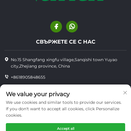
СВЪРЖЕТЕ СЕ С НАС
No.15 Shangfang xingfu village,Sanqishi town Yuyao
city,Zhejiang province, China
+8618905848655
+86-18905848655
We value your privacy
[email protected]
We use cookies and similar tools to provide our services.
If you don't want to accept all cookies, click Personalize
cookies.
© Всички права запазени YUYAO YUHAI LIVESTOCK
MACHINERY TECHNOLOGY CO.,LTD.
Accept all
поверителност