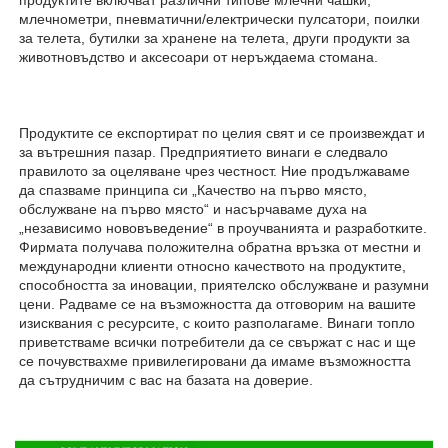
млечнометри, пневматични/електрически пулсатори, поилки 
за телета, бутилки за хранене на телета, други продукти за 
животновъдство и аксесоари от неръждаема стомана. 
Продуктите се експортират по целия свят и се произвеждат и 
за вътрешния пазар. Предприятието винаги е следвало 
правилото за оцеляване чрез честност. Ние продължаваме 
да спазваме принципа си „Качество на първо място, 
обслужване на първо място“ и насърчаваме духа на 
„независимо нововъведение“ в проучванията и разработките. 
Фирмата получава положителна обратна връзка от местни и 
международни клиенти относно качеството на продуктите, 
способността за иновации, приятелско обслужване и разумни 
цени. Радваме се на възможността да отговорим на вашите 
изисквания с ресурсите, с които разполагаме. Винаги топло 
приветстваме всички потребители да се свържат с нас и ще 
се почувствахме привилегировани да имаме възможността 
да сътрудничим с вас на базата на доверие. 