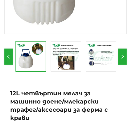
12L четвъртин мелач за
машинно доене/млекарски
трафег/аксесоари за ферма с
крави