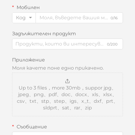
Мобилен
Код
0/16
Задължителен продукт
0/200
Приложение
Моля качете поне едно прикачено.
Up to 3 files，more 30mb，suppor jpg、
jpeg、png、pdf、doc、docx、xls、xlsx、
csv、txt、stp、step、igs、x_t、dxf、prt、
sldprt、sat、rar、zip
Съобщение