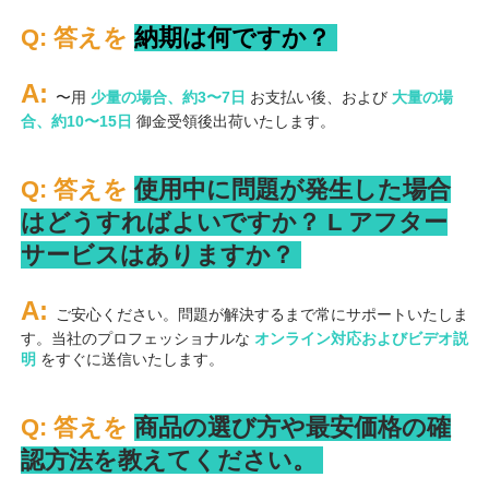
Q: 答えを 
納期は何ですか？ 
A: 
〜用 
少量の場合、約3〜7日 
お支払い後、および 
大量の場
合、約10〜15日 
御金受領後出荷いたします。 
Q: 答えを 
使用中に問題が発生した場合
はどうすればよいですか？ 
L 
アフター
サービスはありますか？ 
A: 
ご安心ください。問題が解決するまで常にサポートいたしま
す。当社のプロフェッショナルな 
オンライン対応およびビデオ説
明 
をすぐに送信いたします。 
Q: 答えを 
商品の選び方や最安価格の確
認方法を教えてください。 