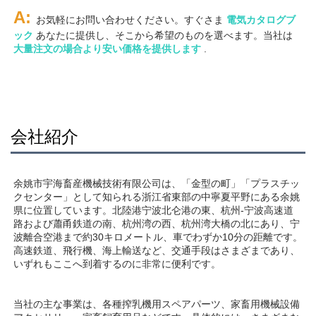
A: 
お気軽にお問い合わせください。すぐさま 
電気カタログブ
ック 
あなたに提供し、そこから希望のものを選べます。当社は 
大量注文の場合より安い価格を提供します 
.
会社紹介
余姚市宇海畜産機械技術有限公司は、「金型の町」「プラスチッ
クセンター」として知られる浙江省東部の中寧夏平野にある余姚
県に位置しています。北陸港宁波北仑港の東、杭州-宁波高速道
路および蕭甬鉄道の南、杭州湾の西、杭州湾大橋の北にあり、宁
波離合空港まで約30キロメートル、車でわずか10分の距離です。
高速鉄道、飛行機、海上輸送など、交通手段はさまざまであり、
いずれもここへ到着するのに非常に便利です。 
当社の主な事業は、各種搾乳機用スペアパーツ、家畜用機械設備