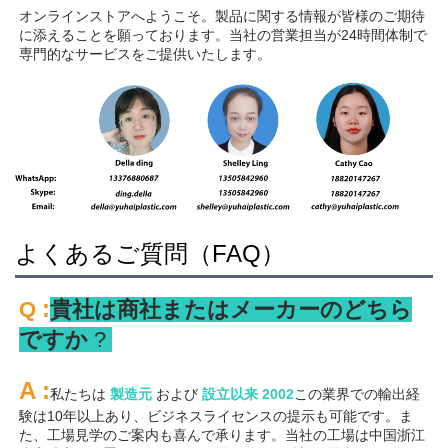
オンラインストアへようこそ。製品に関する情報が皆様のご期待
に添えることを願っております。当社の営業担当が24時間体制で
専門的なサービスをご提供いたします。 
よくあるご質問（FAQ）
:
Q 
貴社は商社またはメーカーのどちら
ですか 
? 
A 
:
私たちは 
製造元 
および 
設立以来 
2002
この業界での輸出経
験は10年以上あり、ビジネスライセンスの提示も可能です。ま
た、工場見学のご案内も喜んで承ります。当社の工場は中国浙江