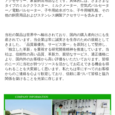
アクセサリー、家畜飼育用品などです。具体的には、さまざまな
タイプのミルククラスター、ミルクメーター、空気式パルセータ
ー／電動パルセーター、子牛用給水ボウル、子牛用哺乳瓶、その
他の飼育用品およびステンレス鋼製アクセサリーを含みます。 
当社の製品は世界中へ輸出されており、国内の購入者向けにも生
産されています。当企業は常に誠実さを生存のための規範として
きました。「品質最優先、サービス第一」を原則として堅持し、
「独立した革新」を重視する研究開発精神を推進しています。当
社は、信頼性の高い品質、革新力、親切なサービス、適正価格に
より、国内外のお客様から高い評価をいただいております。皆様
のニーズに当社が持つリソースを活かしてお応えできる機会を得
られることを大変嬉しく思います。私たちは常にすべてのお客様
からのご連絡を心より歓迎しており、信頼に基づいて皆様と協力
関係を築けることを光栄に存じます。 