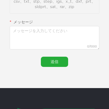
csv、txt、stp、step、igs、x_t、dxf、prt、
sldprt、sat、rar、zip
メッセージ
0/1000
送信