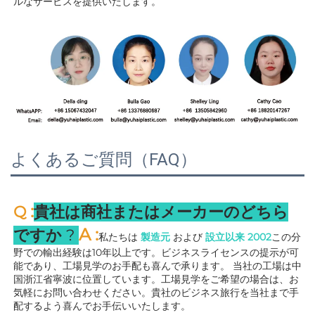
ルなサービスを提供いたします。 
よくあるご質問（FAQ）
:
Q 
貴社は商社またはメーカーのどちら
A 
:
ですか 
? 
私たちは 
製造元 
および 
設立以来 
2002
この分
野での輸出経験は10年以上です。ビジネスライセンスの提示が可
能であり、工場見学のお手配も喜んで承ります。 
当社の工場は中
国浙江省寧波に位置しています。工場見学をご希望の場合は、お
気軽にお問い合わせください。貴社のビジネス旅行を当社まで手
配するよう喜んでお手伝いいたします。 