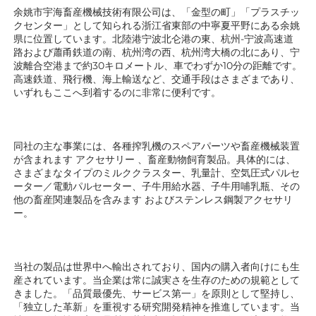
余姚市宇海畜産機械技術有限公司は、「金型の町」「プラスチッ
クセンター」として知られる浙江省東部の中寧夏平野にある余姚
県に位置しています。北陸港宁波北仑港の東、杭州-宁波高速道
路および蕭甬鉄道の南、杭州湾の西、杭州湾大橋の北にあり、宁
波離合空港まで約30キロメートル、車でわずか10分の距離です。
高速鉄道、飛行機、海上輸送など、交通手段はさまざまであり、
いずれもここへ到着するのに非常に便利です。 
同社の主な事業には、各種搾乳機のスペアパーツや畜産機械装置
が含まれます 
アクセサリー 
、畜産動物飼育製品。具体的には、
さまざまなタイプのミルククラスター、乳量計、空気圧式パルセ
ーター／電動パルセーター、子牛用給水器、子牛用哺乳瓶、その
他の畜産関連製品を含みます 
およびステンレス鋼製アクセサリ
ー。 
当社の製品は世界中へ輸出されており、国内の購入者向けにも生
産されています。当企業は常に誠実さを生存のための規範として
きました。「品質最優先、サービス第一」を原則として堅持し、
「独立した革新」を重視する研究開発精神を推進しています。当