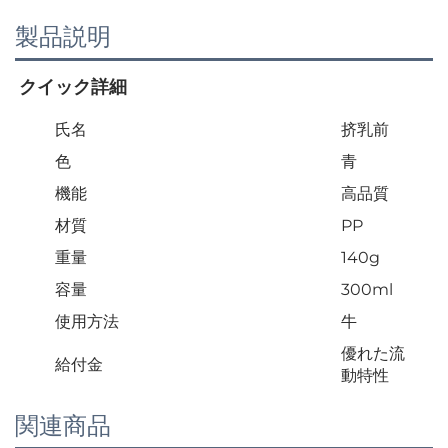
製品説明
クイック詳細 
氏名
挤乳前
色
青
機能
高品質
材質
PP
重量
140g
容量
300ml
使用方法
牛
優れた流
給付金
動特性
関連商品