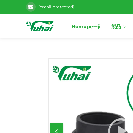
[email protected]
Hōmupeーji
製品