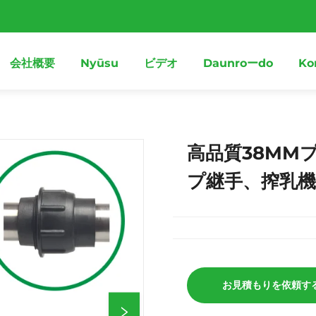
会社概要
Nyūsu
ビデオ
Daunroーdo
Ko
高品質38MM
プ継手、搾乳
お見積もりを依頼す