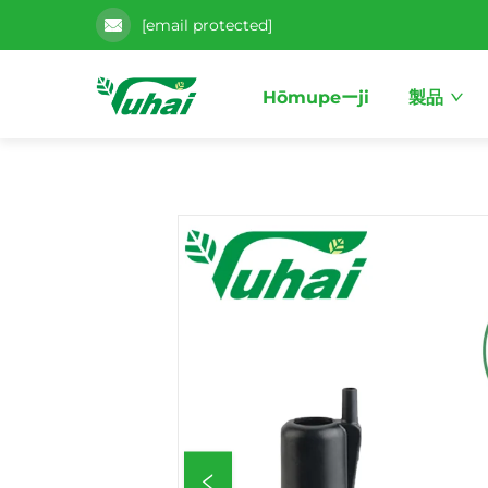
[email protected]
Hōmupeーji
製品