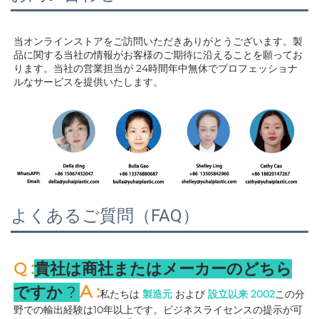
当オンラインストアをご訪問いただきありがとうございます。製
品に関する当社の情報がお客様のご期待に沿えることを願ってお
ります。当社の営業担当が 
24時間年中無休でプロフェッショナ
ルなサービスを提供いたします。 
よくあるご質問（FAQ）
:
Q 
貴社は商社またはメーカーのどちら
A 
:
ですか 
? 
私たちは 
製造元 
および 
設立以来 
2002
この分
野での輸出経験は10年以上です。ビジネスライセンスの提示が可