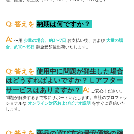
Q: 答えを 
納期は何ですか？ 
A: 
〜用 
少量の場合、約3〜7日 
お支払い後、および 
大量の場
合、約10〜15日 
御金受領後出荷いたします。 
Q: 答えを 
使用中に問題が発生した場合
はどうすればよいですか？ 
L 
アフター
A: 
サービスはありますか？ 
ご安心ください。
問題が解決するまで常にサポートいたします。当社のプロフェッ
ショナルな 
オンライン対応およびビデオ説明 
をすぐに送信いた
します。 
Q: 答えを 
商品の選び方や最安価格の確