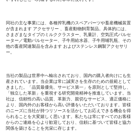
同社の主な事業には、各種搾乳機のスペアパーツや畜産機械装置
が含まれます 
アクセサリー 
、畜産動物飼育製品。具体的には、
さまざまなタイプのミルククラスター、乳量計、空気圧式パルセ
ーター／電動パルセーター、子牛用給水器、子牛用哺乳瓶、その
他の畜産関連製品を含みます 
およびステンレス鋼製アクセサリ
ー。 
当社の製品は世界中へ輸出されており、国内の購入者向けにも生
産されています。当企業は常に誠実さを生存のための規範として
きました。「品質最優先、サービス第一」を原則として堅持し、
「独立した革新」を重視する研究開発精神を推進しています。当
社は、信頼性の高い品質、革新力、親切なサービス、適正価格に
より、国内外のお客様から高い評価をいただいております。皆様
のニーズに当社が持つリソースを活かしてお応えできる機会を得
られることを大変嬉しく思います。私たちは常にすべてのお客様
からのご連絡を心より歓迎しており、信頼に基づいて皆様と協力
関係を築けることを光栄に存じます。 