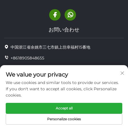
お問い合わせ
中国浙江省余姚市三七市鎮上坊幸福村15番地
+8618905848655
+86-18905848655
We value your privacy
[email protected]
We use cookies and similar tools to provide our services.
If you don't want to accept all cookies, click Personalize
cookies.
Copyright © YUYAO YUHAI LIVESTOCK MACHINERY
TECHNOLOGY CO.,LTD.
Accept all
プライバシー
Personalize cookies