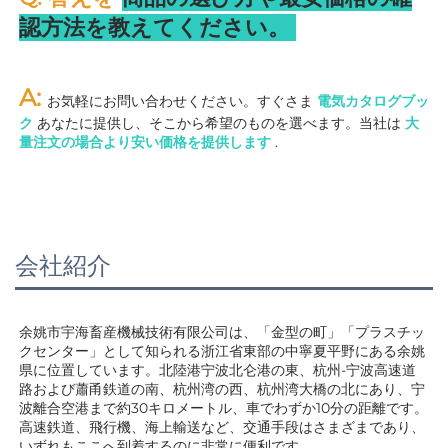
認方法を教えてください。 
A: 
お気軽にお問い合わせください。すぐさま 
電気カタログブッ
ク 
あなたに提供し、そこから希望のものを選べます。当社は 
大
量注文の場合より安い価格を提供します 
.
会社紹介
余姚市宇海畜産機械技術有限公司は、「金型の町」「プラスチッ
クセンター」として知られる浙江省東部の中寧夏平野にある余姚
県に位置しています。北陸港宁波北仑港の東、杭州-宁波高速道
路および蕭甬鉄道の南、杭州湾の西、杭州湾大橋の北にあり、宁
波離合空港まで約30キロメートル、車でわずか10分の距離です。
高速鉄道、飛行機、海上輸送など、交通手段はさまざまであり、
いずれもここへ到着するのに非常に便利です。 