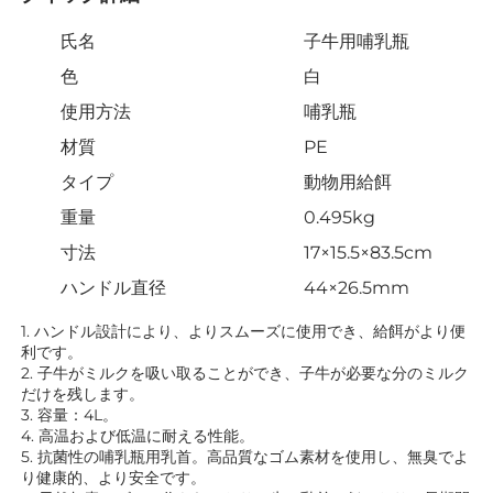
氏名
子牛用哺乳瓶
色
白
使用方法
哺乳瓶
材質
PE
タイプ
動物用給餌
重量
0.495kg
寸法
17×15.5×83.5cm
ハンドル直径
44×26.5mm
1. ハンドル設計により、よりスムーズに使用でき、給餌がより便
利です。 
2. 子牛がミルクを吸い取ることができ、子牛が必要な分のミルク
だけを残します。 
3. 容量：4L。 
4. 高温および低温に耐える性能。 
5. 抗菌性の哺乳瓶用乳首。高品質なゴム素材を使用し、無臭でよ
り健康的、より安全です。 