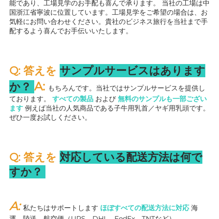
能であり、工場見学のお手配も喜んで承ります。 
当社の工場は中
国浙江省寧波に位置しています。工場見学をご希望の場合は、お
気軽にお問い合わせください。貴社のビジネス旅行を当社まで手
配するよう喜んでお手伝いいたします。 
Q: 答えを 
サンプルサービスはあります
A: 
か？ 
もちろんです。当社ではサンプルサービスを提供し
ております。 
すべての製品 
および 
無料のサンプルも一部ござい
ます 
例えば当社の人気商品である子牛用乳首／ヤギ用乳頭です。
ぜひ一度お試しください。 
Q: 答えを 
対応している配送方法は何で
すか？ 
A: 
私たちはサポートします 
ほぼすべての配送方法に対応 
海
運、陸送、航空便（UPS、DHL、FedEx、TNTなど） 