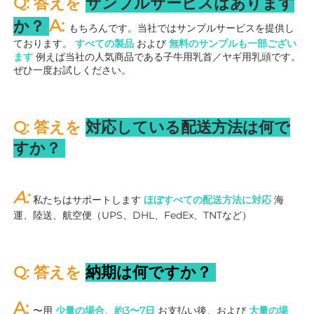
Q: 答えを 
サンプルサービスはあります
A: 
か？ 
もちろんです。当社ではサンプルサービスを提供し
ております。 
すべての製品 
および 
無料のサンプルも一部ござい
ます 
例えば当社の人気商品である子牛用乳首／ヤギ用乳頭です。
ぜひ一度お試しください。 
Q: 答えを 
対応している配送方法は何で
すか？ 
A: 
私たちはサポートします 
ほぼすべての配送方法に対応 
海
運、陸送、航空便（UPS、DHL、FedEx、TNTなど） 
Q: 答えを 
納期は何ですか？ 
A: 
〜用 
少量の場合、約3〜7日 
お支払い後、および 
大量の場