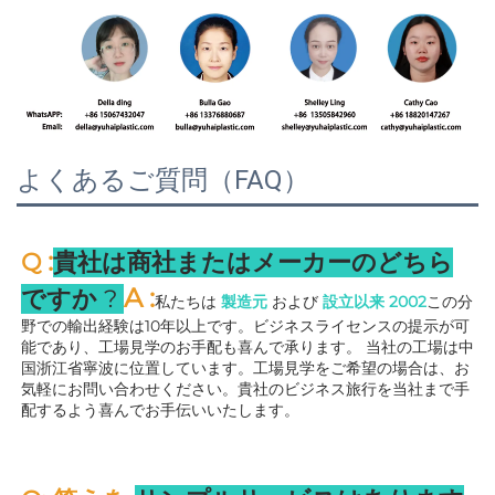
よくあるご質問（FAQ）
:
Q 
貴社は商社またはメーカーのどちら
A 
:
ですか 
? 
私たちは 
製造元 
および 
設立以来 
2002
この分
野での輸出経験は10年以上です。ビジネスライセンスの提示が可
能であり、工場見学のお手配も喜んで承ります。 
当社の工場は中
国浙江省寧波に位置しています。工場見学をご希望の場合は、お
気軽にお問い合わせください。貴社のビジネス旅行を当社まで手
配するよう喜んでお手伝いいたします。 