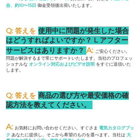
合、約10〜15日 
御金受領後出荷いたします。 
Q: 答えを 
使用中に問題が発生した場合
はどうすればよいですか？ 
L 
アフター
A: 
サービスはありますか？ 
ご安心ください。
問題が解決するまで常にサポートいたします。当社のプロフェッ
ショナルな 
オンライン対応およびビデオ説明 
をすぐに送信いた
します。 
Q: 答えを 
商品の選び方や最安価格の確
認方法を教えてください。 
A: 
お気軽にお問い合わせください。すぐさま 
電気カタログブッ
ク 
あなたに提供し、そこから希望のものを選べます。当社は 
大