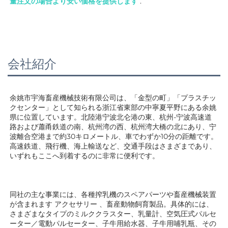
量注文の場合より安い価格を提供します 
.
会社紹介
余姚市宇海畜産機械技術有限公司は、「金型の町」「プラスチッ
クセンター」として知られる浙江省東部の中寧夏平野にある余姚
県に位置しています。北陸港宁波北仑港の東、杭州-宁波高速道
路および蕭甬鉄道の南、杭州湾の西、杭州湾大橋の北にあり、宁
波離合空港まで約30キロメートル、車でわずか10分の距離です。
高速鉄道、飛行機、海上輸送など、交通手段はさまざまであり、
いずれもここへ到着するのに非常に便利です。 
同社の主な事業には、各種搾乳機のスペアパーツや畜産機械装置
が含まれます 
アクセサリー 
、畜産動物飼育製品。具体的には、
さまざまなタイプのミルククラスター、乳量計、空気圧式パルセ
ーター／電動パルセーター、子牛用給水器、子牛用哺乳瓶、その