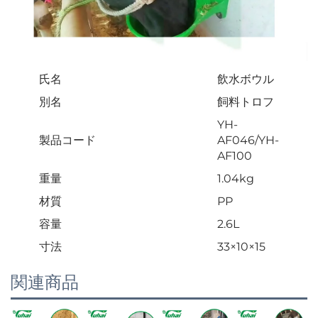
氏名
飲水ボウル
別名
飼料トロフ
YH-
製品コード
AF046/YH-
AF100
重量
1.04kg
材質
PP
容量
2.6L
寸法
33×10×15
関連商品