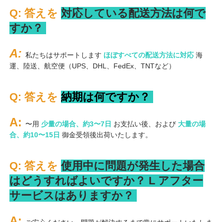
Q: 答えを 
対応している配送方法は何で
すか？ 
A: 
私たちはサポートします 
ほぼすべての配送方法に対応 
海
運、陸送、航空便（UPS、DHL、FedEx、TNTなど） 
Q: 答えを 
納期は何ですか？ 
A: 
〜用 
少量の場合、約3〜7日 
お支払い後、および 
大量の場
合、約10〜15日 
御金受領後出荷いたします。 
Q: 答えを 
使用中に問題が発生した場合
はどうすればよいですか？ 
L 
アフター
サービスはありますか？ 
A: 