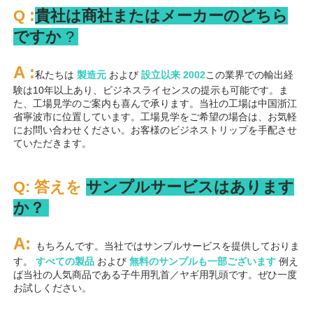
:
Q 
貴社は商社またはメーカーのどちら
ですか 
? 
A 
:
私たちは 
製造元 
および 
設立以来 
2002
この業界での輸出経
験は10年以上あり、ビジネスライセンスの提示も可能です。ま
た、工場見学のご案内も喜んで承ります。当社の工場は中国浙江
省寧波市に位置しています。工場見学をご希望の場合は、お気軽
にお問い合わせください。お客様のビジネストリップを手配させ
ていただきます。 
Q: 答えを 
サンプルサービスはあります
か？ 
A: 
もちろんです。当社ではサンプルサービスを提供しておりま
す。 
すべての製品 
および 
無料のサンプルも一部ございます 
例え
ば当社の人気商品である子牛用乳首／ヤギ用乳頭です。ぜひ一度
お試しください。 