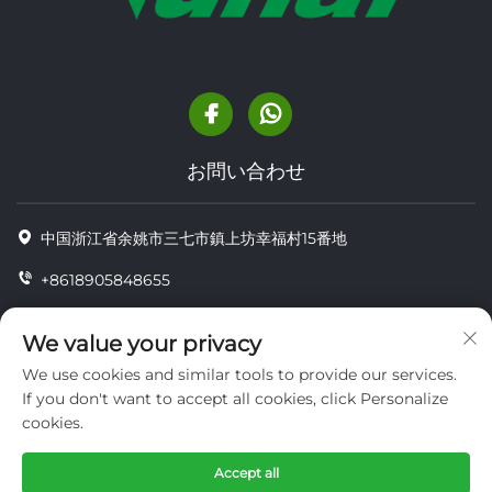
お問い合わせ
中国浙江省余姚市三七市鎮上坊幸福村15番地
+8618905848655
+86-18905848655
We value your privacy
[email protected]
We use cookies and similar tools to provide our services.
If you don't want to accept all cookies, click Personalize
cookies.
Copyright © YUYAO YUHAI LIVESTOCK MACHINERY
TECHNOLOGY CO.,LTD.
Accept all
プライバシー