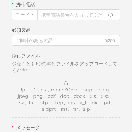
携帯電話
コード
0/16
必須製品
0/200
添付ファイル
少なくとも1つの添付ファイルをアップロードして
ください
Up to 3 files，more 30mb，suppor jpg、
jpeg、png、pdf、doc、docx、xls、xlsx、
csv、txt、stp、step、igs、x_t、dxf、prt、
sldprt、sat、rar、zip
メッセージ