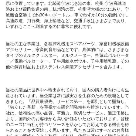
県に位置しています。北陸港宁波北仑港の東、杭州-宁波高速道
路および蕭甬鉄道の南、杭州湾の西、杭州湾大橋の北にあり、宁
波離合空港まで約30キロメートル、車でわずか10分の距離です。
高速鉄道、飛行機、海上輸送など、交通手段はさまざまであり、
いずれもここへ到着するのに非常に便利です。 
当社の主な事業は、各種搾乳機用スペアパーツ、家畜用機械設備
アクセサリー、家畜飼育用品などです。具体的には、さまざまな
タイプのミルククラスター、ミルクメーター、空気式パルセータ
ー／電動パルセーター、子牛用給水ボウル、子牛用哺乳瓶、その
他の飼育用品およびステンレス鋼製アクセサリーを含みます。 
当社の製品は世界中へ輸出されており、国内の購入者向けにも生
産されています。当企業は常に誠実さを生存のための規範として
きました。「品質最優先、サービス第一」を原則として堅持し、
「独立した革新」を重視する研究開発精神を推進しています。当
社は、信頼性の高い品質、革新力、親切なサービス、適正価格に
より、国内外のお客様から高い評価をいただいております。皆様
のニーズに当社が持つリソースを活かしてお応えできる機会を得
られることを大変嬉しく思います。私たちは常にすべてのお客様