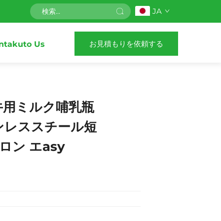
JA
お見積もりを依頼する
ntakuto Us
牛用ミルク哺乳瓶
ンレススチール短
ガロン エasy