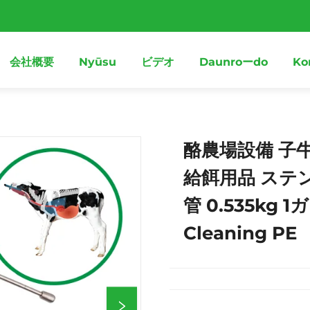
会社概要
Nyūsu
ビデオ
Daunroーdo
Ko
酪農場設備 子
給餌用品 ステ
管 0.535kg 1
Cleaning PE