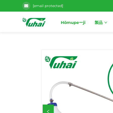
[email protected]
Hōmupeーji
製品