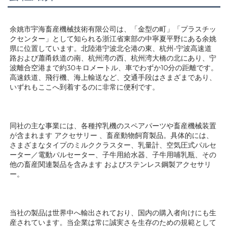
余姚市宇海畜産機械技術有限公司は、「金型の町」「プラスチッ
クセンター」として知られる浙江省東部の中寧夏平野にある余姚
県に位置しています。北陸港宁波北仑港の東、杭州-宁波高速道
路および蕭甬鉄道の南、杭州湾の西、杭州湾大橋の北にあり、宁
波離合空港まで約30キロメートル、車でわずか10分の距離です。
高速鉄道、飛行機、海上輸送など、交通手段はさまざまであり、
いずれもここへ到着するのに非常に便利です。 
同社の主な事業には、各種搾乳機のスペアパーツや畜産機械装置
が含まれます 
アクセサリー 
、畜産動物飼育製品。具体的には、
さまざまなタイプのミルククラスター、乳量計、空気圧式パルセ
ーター／電動パルセーター、子牛用給水器、子牛用哺乳瓶、その
他の畜産関連製品を含みます 
およびステンレス鋼製アクセサリ
ー。 
当社の製品は世界中へ輸出されており、国内の購入者向けにも生
産されています。当企業は常に誠実さを生存のための規範として