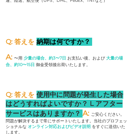
運、陸送、航空便（UPS、DHL、FedEx、TNTなど） 
Q: 答えを 
納期は何ですか？ 
A: 
〜用 
少量の場合、約3〜7日 
お支払い後、および 
大量の場
合、約10〜15日 
御金受領後出荷いたします。 
Q: 答えを 
使用中に問題が発生した場合
はどうすればよいですか？ 
L 
アフター
A: 
サービスはありますか？ 
ご安心ください。
問題が解決するまで常にサポートいたします。当社のプロフェッ
ショナルな 
オンライン対応およびビデオ説明 
をすぐに送信いた
します。 