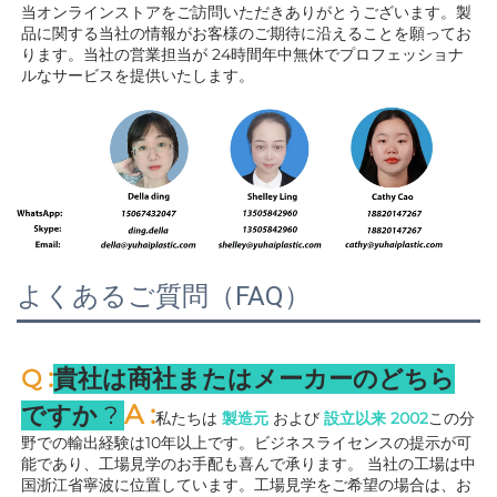
当オンラインストアをご訪問いただきありがとうございます。製
品に関する当社の情報がお客様のご期待に沿えることを願ってお
ります。当社の営業担当が 
24時間年中無休でプロフェッショナ
ルなサービスを提供いたします。 
よくあるご質問（FAQ）
:
Q 
貴社は商社またはメーカーのどちら
A 
:
ですか 
? 
私たちは 
製造元 
および 
設立以来 
2002
この分
野での輸出経験は10年以上です。ビジネスライセンスの提示が可
能であり、工場見学のお手配も喜んで承ります。 
当社の工場は中
国浙江省寧波に位置しています。工場見学をご希望の場合は、お