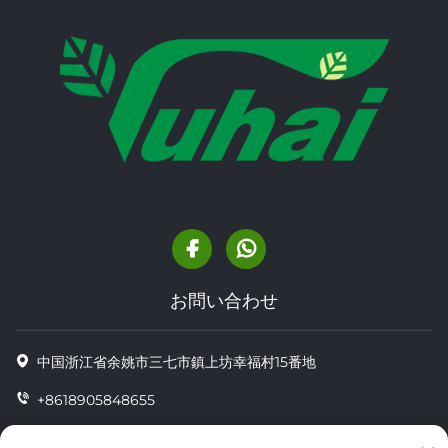
お問い合わせ
中国浙江省余姚市三七市鎮上坊幸福村15番地
+8618905848655
+86-18905848655