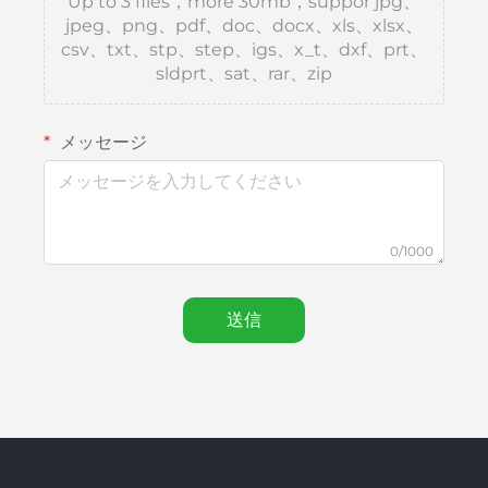
Up to 3 files，more 30mb，suppor jpg、
jpeg、png、pdf、doc、docx、xls、xlsx、
csv、txt、stp、step、igs、x_t、dxf、prt、
sldprt、sat、rar、zip
メッセージ
0/1000
送信