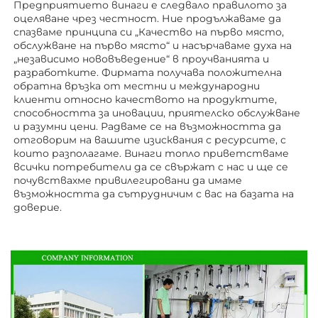
Предприятието винаги е следвало правилото за 
оцеляване чрез честност. Ние продължаваме да 
спазваме принципа си „Качество на първо място, 
обслужване на първо място“ и насърчаваме духа на 
„независимо нововъведение“ в проучванията и 
разработките. Фирмата получава положителна 
обратна връзка от местни и международни 
клиенти относно качеството на продуктите, 
способността за иновации, приятелско обслужване 
и разумни цени. Радваме се на възможността да 
отговорим на вашите изисквания с ресурсите, с 
които разполагаме. Винаги топло приветстваме 
всички потребители да се свържат с нас и ще се 
почувствахме привилегировани да имаме 
възможността да сътрудничим с вас на базата на 
доверие. 