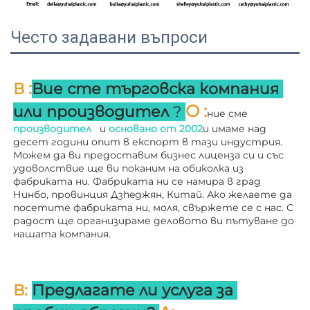
Често задавани въпроси
:
В 
Вие сте търговска компания 
О 
:
или производител 
? 
ние сме 
производител   
и 
основано от 
2002
и имаме над 
десет години опит в експорт в тази индустрия. 
Можем да ви предоставим бизнес лиценза си и със 
удоволствие ще ви поканим на обиколка из 
фабриката ни. 
Фабриката ни се намира в град 
Нинбо, провинция Дзheджян, Китай. Ако желаете да 
посетите фабриката ни, моля, свържете се с нас. С 
радост ще организираме деловото ви пътуване до 
нашата компания. 
В: 
Предлагате ли услуга за 