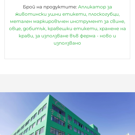
Брой на продуктите:
Апликатор за
животински ушни етикети, плоскогубци,
метален маркировъчен инструмент за свине,
овце, добитък, кравешки етикети, хранене на
крави, за използване във ферма - ново и
използвано