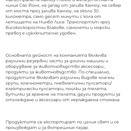
линия Сяо Йонг, на запад от залива Ханчоу, на север 
от моста през залива Ханчоу, на около 30 
километра, само десет минути с кола от 
летището на Нинбо Лисе. Транспортът чрез 
високоскоростни влакове, самолети и морски 
превоз е изключително удобен. 
Основната дейност на компанията включва 
различни резервни части за доилни машини и 
оборудване за животновъдство 
аксесоари 
, 
продукти за животновъдство. По-специално, 
продуктите включват различни видове млечни 
групи, млечнометри, пневматични пулсатори/
електрически пулсатори, поилки за телета, 
бутилки за хранене на телета, други продукти за 
отглеждане 
и аксесоари от неръждаема стомана. 
Продуктите се експортират по целия свят и се 
произвеждат и за вътрешния пазар. 