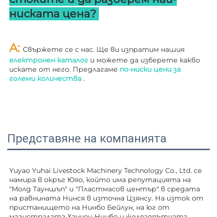
ниската цена? 
A: 
Свържете се с нас. Ще ви изпратим нашия 
електронен каталог 
и можете да изберете какво 
искате от него. Предлагаме 
по-ниски цени за 
големи количества 
.
Представяне на компанията
Yuyao Yuhai Livestock Machinery Technology Co., Ltd. се 
намира в окръг Юяо, който има репутацията на 
"Молд Тауншъп" и "Пластмасов център" в средата 
на равнината Нинся в източна Цзянсу. На изток от 
пристанището на Нинбо Бейлун, на юг от 
магистралата Ханчоу-Нинбо и железопътната 