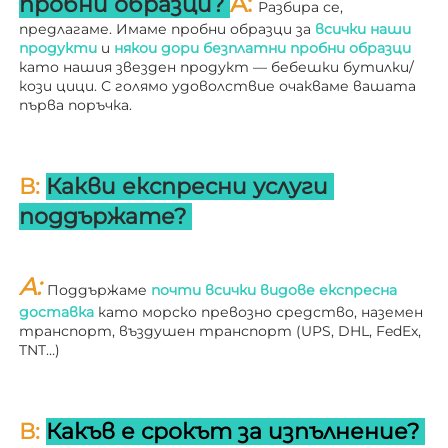
A: 
пробни образци? 
Разбира се, 
предлагаме. Имаме пробни образци за 
всички наши 
продукти 
и 
някои дори безплатни пробни образци 
като нашия звезден продукт — бебешки бутилки/
кози цици. С голямо удоволствие очакваме вашата 
първа поръчка. 
В: 
Какви експресни услуги 
поддържате? 
A: 
Поддържаме 
почти всички видове експресна 
доставка 
като морско превозно средство, наземен 
транспорт, въздушен транспорт (UPS, DHL, FedEx, 
TNT…) 
В: 
Какъв е срокът за изпълнение? 