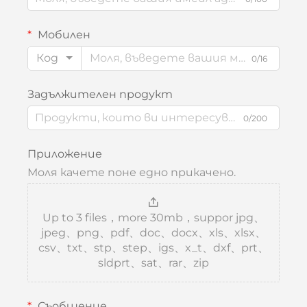
Мобилен
Код
0/16
Задължителен продукт
0/200
Приложение
Моля качете поне едно прикачено.
Up to 3 files，more 30mb，suppor jpg、
jpeg、png、pdf、doc、docx、xls、xlsx、
csv、txt、stp、step、igs、x_t、dxf、prt、
sldprt、sat、rar、zip
Съобщение