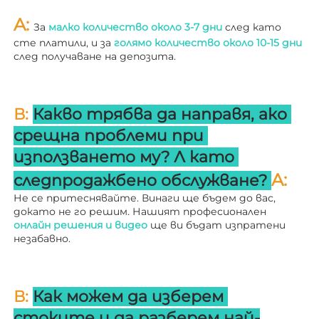
A: 
За 
малко количество около 3-7 дни 
след като 
сте платили, и за 
голямо количество около 10-15 дни 
след получаване на депозита. 
В: 
Какво трябва да направя, ако 
срещна проблеми при 
използването му? 
Л 
като 
A: 
следпродажбено обслужване? 
Не се притеснявайте. Винаги ще бъдем до вас, 
докато не го решим. Нашият професионален 
онлайн решения и видео 
ще ви бъдат изпратени 
незабавно. 
В: 
Как можем да изберем 
стоките и да разберем най-