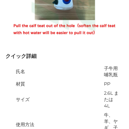
クイック詳細 
子牛用
氏名
哺乳瓶
材質
PP
2.6L ま
サイズ
たは
4L
牛、
羊、ヤ
使用方法
ギ、子