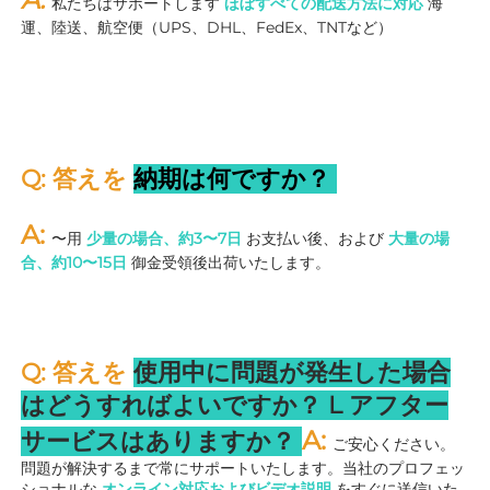
私たちはサポートします 
ほぼすべての配送方法に対応 
海
運、陸送、航空便（UPS、DHL、FedEx、TNTなど） 
Q: 答えを 
納期は何ですか？ 
A: 
〜用 
少量の場合、約3〜7日 
お支払い後、および 
大量の場
合、約10〜15日 
御金受領後出荷いたします。 
Q: 答えを 
使用中に問題が発生した場合
はどうすればよいですか？ 
L 
アフター
A: 
サービスはありますか？ 
ご安心ください。
問題が解決するまで常にサポートいたします。当社のプロフェッ
ショナルな 
オンライン対応およびビデオ説明 
をすぐに送信いた