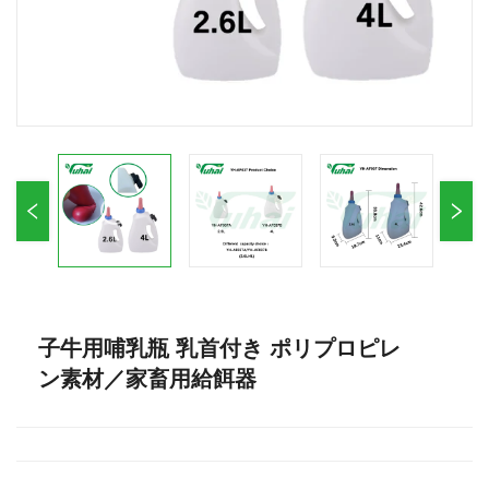
子牛用哺乳瓶 乳首付き ポリプロピレ
ン素材／家畜用給餌器