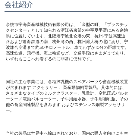
会社紹介
余姚市宇海畜産機械技術有限公司は、「金型の町」「プラスチッ
クセンター」として知られる浙江省東部の中寧夏平野にある余姚
県に位置しています。北陸港宁波北仑港の東、杭州-宁波高速道
路および蕭甬鉄道の南、杭州湾の西、杭州湾大橋の北にあり、宁
波離合空港まで約30キロメートル、車でわずか10分の距離です。
高速鉄道、飛行機、海上輸送など、交通手段はさまざまであり、
いずれもここへ到着するのに非常に便利です。 
同社の主な事業には、各種搾乳機のスペアパーツや畜産機械装置
が含まれます 
アクセサリー 
、畜産動物飼育製品。具体的には、
さまざまなタイプのミルククラスター、乳量計、空気圧式パルセ
ーター／電動パルセーター、子牛用給水器、子牛用哺乳瓶、その
他の畜産関連製品を含みます 
およびステンレス鋼製アクセサリ
ー。 
当社の製品は世界中へ輸出されており、国内の購入者向けにも生