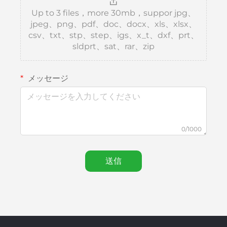
Up to 3 files，more 30mb，suppor jpg、
jpeg、png、pdf、doc、docx、xls、xlsx、
csv、txt、stp、step、igs、x_t、dxf、prt、
sldprt、sat、rar、zip
メッセージ
0/1000
送信