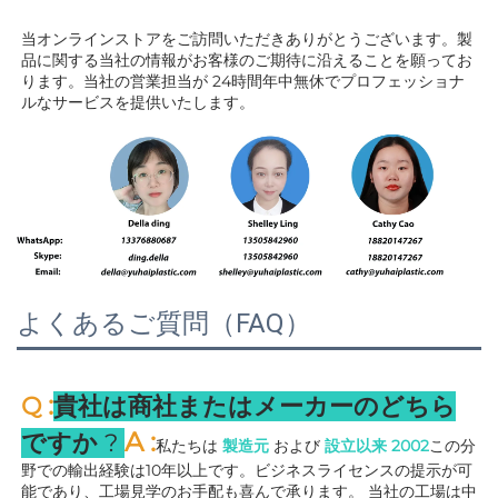
当オンラインストアをご訪問いただきありがとうございます。製
品に関する当社の情報がお客様のご期待に沿えることを願ってお
ります。当社の営業担当が 
24時間年中無休でプロフェッショナ
ルなサービスを提供いたします。 
よくあるご質問（FAQ）
:
Q 
貴社は商社またはメーカーのどちら
A 
:
ですか 
? 
私たちは 
製造元 
および 
設立以来 
2002
この分
野での輸出経験は10年以上です。ビジネスライセンスの提示が可
能であり、工場見学のお手配も喜んで承ります。 
当社の工場は中