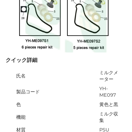
クイック詳細 
ミルクメ
氏名
ーター
YH-
製品コード
ME097
色
黄色と黒
ミルク収
機能
集
材質
PSU