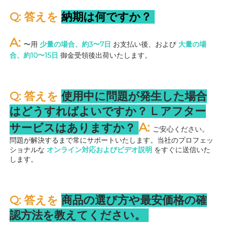
Q: 答えを 
納期は何ですか？ 
A: 
〜用 
少量の場合、約3〜7日 
お支払い後、および 
大量の場
合、約10〜15日 
御金受領後出荷いたします。 
Q: 答えを 
使用中に問題が発生した場合
はどうすればよいですか？ 
L 
アフター
A: 
サービスはありますか？ 
ご安心ください。
問題が解決するまで常にサポートいたします。当社のプロフェッ
ショナルな 
オンライン対応およびビデオ説明 
をすぐに送信いた
します。 
Q: 答えを 
商品の選び方や最安価格の確
認方法を教えてください。 