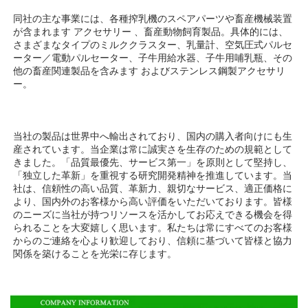
同社の主な事業には、各種搾乳機のスペアパーツや畜産機械装置
が含まれます 
アクセサリー 
、畜産動物飼育製品。具体的には、
さまざまなタイプのミルククラスター、乳量計、空気圧式パルセ
ーター／電動パルセーター、子牛用給水器、子牛用哺乳瓶、その
他の畜産関連製品を含みます 
およびステンレス鋼製アクセサリ
ー。 
当社の製品は世界中へ輸出されており、国内の購入者向けにも生
産されています。当企業は常に誠実さを生存のための規範として
きました。「品質最優先、サービス第一」を原則として堅持し、
「独立した革新」を重視する研究開発精神を推進しています。当
社は、信頼性の高い品質、革新力、親切なサービス、適正価格に
より、国内外のお客様から高い評価をいただいております。皆様
のニーズに当社が持つリソースを活かしてお応えできる機会を得
られることを大変嬉しく思います。私たちは常にすべてのお客様
からのご連絡を心より歓迎しており、信頼に基づいて皆様と協力
関係を築けることを光栄に存じます。 