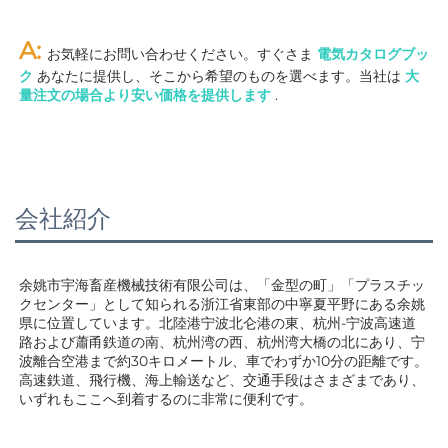
A: 
お気軽にお問い合わせください。すぐさま 
電気カタログブッ
ク 
あなたに提供し、そこから希望のものを選べます。当社は 
大
量注文の場合より安い価格を提供します 
.
会社紹介
余姚市宇海畜産機械技術有限公司は、「金型の町」「プラスチッ
クセンター」として知られる浙江省東部の中寧夏平野にある余姚
県に位置しています。北陸港宁波北仑港の東、杭州-宁波高速道
路および蕭甬鉄道の南、杭州湾の西、杭州湾大橋の北にあり、宁
波離合空港まで約30キロメートル、車でわずか10分の距離です。
高速鉄道、飛行機、海上輸送など、交通手段はさまざまであり、
いずれもここへ到着するのに非常に便利です。 