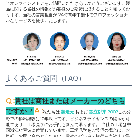
当オンラインストアをご訪問いただきありがとうございます。製
品に関する当社の情報がお客様のご期待に沿えることを願ってお
ります。当社の営業担当が 
24時間年中無休でプロフェッショナ
ルなサービスを提供いたします。 
よくあるご質問（FAQ）
:
Q 
貴社は商社またはメーカーのどちら
A 
:
ですか 
? 
私たちは 
製造元 
および 
設立以来 
2002
この分
野での輸出経験は10年以上です。ビジネスライセンスの提示が可
能であり、工場見学のお手配も喜んで承ります。 
当社の工場は中
国浙江省寧波に位置しています。工場見学をご希望の場合は、お
気軽にお問い合わせください。貴社のビジネス旅行を当社まで手