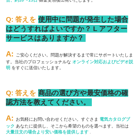
合、約10〜15日 
御金受領後出荷いたします。 
Q: 答えを 
使用中に問題が発生した場合
はどうすればよいですか？ 
L 
アフター
サービスはありますか？ 
A: 
ご安心ください。問題が解決するまで常にサポートいたしま
す。当社のプロフェッショナルな 
オンライン対応およびビデオ説
明 
をすぐに送信いたします。 
Q: 答えを 
商品の選び方や最安価格の確
認方法を教えてください。 
A: 
お気軽にお問い合わせください。すぐさま 
電気カタログブ
ック 
あなたに提供し、そこから希望のものを選べます。当社は 
大量注文の場合より安い価格を提供します 
.