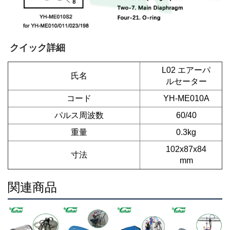
クイック詳細 
L02 エアーパ
氏名
ルセーター
コード
YH-ME010A
パルス周波数
60/40
重量
0.3kg
102x87x84
寸法
mm
関連商品