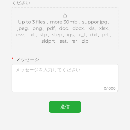
ください
Up to 3 files，more 30mb，suppor jpg、
jpeg、png、pdf、doc、docx、xls、xlsx、
csv、txt、stp、step、igs、x_t、dxf、prt、
sldprt、sat、rar、zip
メッセージ
0/1000
送信