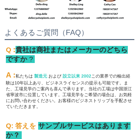
よくあるご質問（FAQ）
:
Q 
貴社は商社またはメーカーのどちら
ですか 
? 
A 
:
私たちは 
製造元 
および 
設立以来 
2002
この業界での輸出経
験は10年以上あり、ビジネスライセンスの提示も可能です。ま
た、工場見学のご案内も喜んで承ります。当社の工場は中国浙江
省寧波市に位置しています。工場見学をご希望の場合は、お気軽
にお問い合わせください。お客様のビジネストリップを手配させ
ていただきます。 
Q: 答えを 
サンプルサービスはあります
か？ 