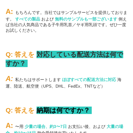
A: 
もちろんです。当社ではサンプルサービスを提供しておりま
す。 
すべての製品 
および 
無料のサンプルも一部ございます 
例え
ば当社の人気商品である子牛用乳首／ヤギ用乳頭です。ぜひ一度
お試しください。 
Q: 答えを 
対応している配送方法は何で
すか？ 
A: 
私たちはサポートします 
ほぼすべての配送方法に対応 
海
運、陸送、航空便（UPS、DHL、FedEx、TNTなど） 
Q: 答えを 
納期は何ですか？ 
A: 
〜用 
少量の場合、約3〜7日 
お支払い後、および 
大量の場