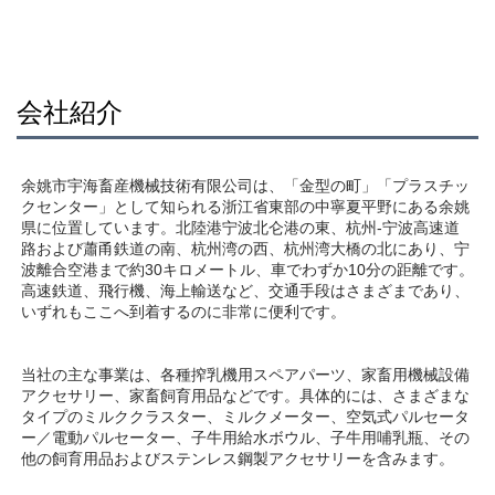
会社紹介
余姚市宇海畜産機械技術有限公司は、「金型の町」「プラスチッ
クセンター」として知られる浙江省東部の中寧夏平野にある余姚
県に位置しています。北陸港宁波北仑港の東、杭州-宁波高速道
路および蕭甬鉄道の南、杭州湾の西、杭州湾大橋の北にあり、宁
波離合空港まで約30キロメートル、車でわずか10分の距離です。
高速鉄道、飛行機、海上輸送など、交通手段はさまざまであり、
いずれもここへ到着するのに非常に便利です。 
当社の主な事業は、各種搾乳機用スペアパーツ、家畜用機械設備
アクセサリー、家畜飼育用品などです。具体的には、さまざまな
タイプのミルククラスター、ミルクメーター、空気式パルセータ
ー／電動パルセーター、子牛用給水ボウル、子牛用哺乳瓶、その
他の飼育用品およびステンレス鋼製アクセサリーを含みます。 