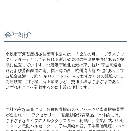
会社紹介
余姚市宇海畜産機械技術有限公司は、「金型の町」「プラスチッ
クセンター」として知られる浙江省東部の中寧夏平野にある余姚
県に位置しています。北陸港宁波北仑港の東、杭州-宁波高速道
路および蕭甬鉄道の南、杭州湾の西、杭州湾大橋の北にあり、宁
波離合空港まで約30キロメートル、車でわずか10分の距離です。
高速鉄道、飛行機、海上輸送など、交通手段はさまざまであり、
いずれもここへ到着するのに非常に便利です。 
同社の主な事業には、各種搾乳機のスペアパーツや畜産機械装置
が含まれます 
アクセサリー 
、畜産動物飼育製品。具体的には、
さまざまなタイプのミルククラスター、乳量計、空気圧式パルセ
ーター／電動パルセーター、子牛用給水器、子牛用哺乳瓶、その