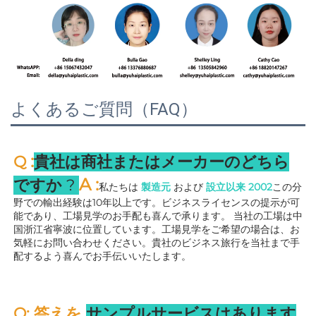
よくあるご質問（FAQ）
:
Q 
貴社は商社またはメーカーのどちら
A 
:
ですか 
? 
私たちは 
製造元 
および 
設立以来 
2002
この分
野での輸出経験は10年以上です。ビジネスライセンスの提示が可
能であり、工場見学のお手配も喜んで承ります。 
当社の工場は中
国浙江省寧波に位置しています。工場見学をご希望の場合は、お
気軽にお問い合わせください。貴社のビジネス旅行を当社まで手
配するよう喜んでお手伝いいたします。 
Q: 答えを 
サンプルサービスはあります