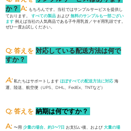
A: 
か？ 
もちろんです。当社ではサンプルサービスを提供し
ております。 
すべての製品 
および 
無料のサンプルも一部ござい
ます 
例えば当社の人気商品である子牛用乳首／ヤギ用乳頭です。
ぜひ一度お試しください。 
Q: 答えを 
対応している配送方法は何で
すか？ 
A: 
私たちはサポートします 
ほぼすべての配送方法に対応 
海
運、陸送、航空便（UPS、DHL、FedEx、TNTなど） 
Q: 答えを 
納期は何ですか？ 
A: 
〜用 
少量の場合、約3〜7日 
お支払い後、および 
大量の場