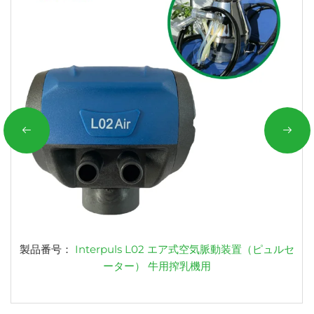
製品番号：
Interpuls L02 エア式空気脈動装置（ピュルセ
ーター） 牛用搾乳機用