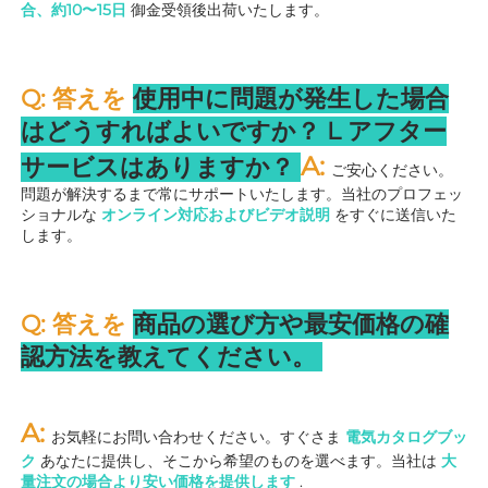
合、約10〜15日 
御金受領後出荷いたします。 
Q: 答えを 
使用中に問題が発生した場合
はどうすればよいですか？ 
L 
アフター
A: 
サービスはありますか？ 
ご安心ください。
問題が解決するまで常にサポートいたします。当社のプロフェッ
ショナルな 
オンライン対応およびビデオ説明 
をすぐに送信いた
します。 
Q: 答えを 
商品の選び方や最安価格の確
認方法を教えてください。 
A: 
お気軽にお問い合わせください。すぐさま 
電気カタログブッ
ク 
あなたに提供し、そこから希望のものを選べます。当社は 
大
量注文の場合より安い価格を提供します 
.