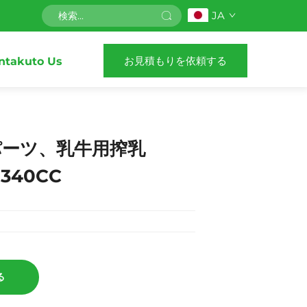
JA
お見積もりを依頼する
ntakuto Us
パーツ、乳牛用搾乳
40CC
る