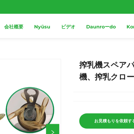
会社概要
Nyūsu
ビデオ
Daunroーdo
Ko
搾乳機スペア
機、搾乳クロー3
お見積もりを依頼す