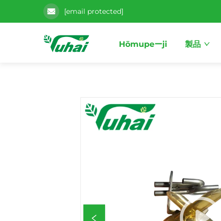
[email protected]
Hōmupeーji
製品