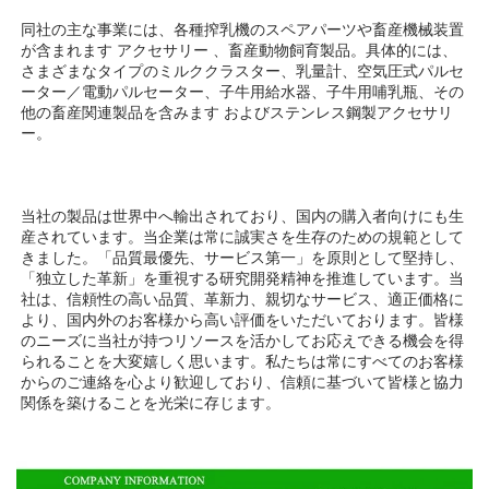
同社の主な事業には、各種搾乳機のスペアパーツや畜産機械装置
が含まれます 
アクセサリー 
、畜産動物飼育製品。具体的には、
さまざまなタイプのミルククラスター、乳量計、空気圧式パルセ
ーター／電動パルセーター、子牛用給水器、子牛用哺乳瓶、その
他の畜産関連製品を含みます 
およびステンレス鋼製アクセサリ
ー。 
当社の製品は世界中へ輸出されており、国内の購入者向けにも生
産されています。当企業は常に誠実さを生存のための規範として
きました。「品質最優先、サービス第一」を原則として堅持し、
「独立した革新」を重視する研究開発精神を推進しています。当
社は、信頼性の高い品質、革新力、親切なサービス、適正価格に
より、国内外のお客様から高い評価をいただいております。皆様
のニーズに当社が持つリソースを活かしてお応えできる機会を得
られることを大変嬉しく思います。私たちは常にすべてのお客様
からのご連絡を心より歓迎しており、信頼に基づいて皆様と協力
関係を築けることを光栄に存じます。 