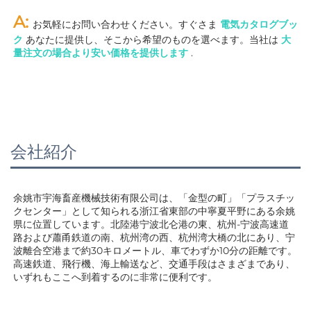
A: 
お気軽にお問い合わせください。すぐさま 
電気カタログブッ
ク 
あなたに提供し、そこから希望のものを選べます。当社は 
大
量注文の場合より安い価格を提供します 
.
会社紹介
余姚市宇海畜産機械技術有限公司は、「金型の町」「プラスチッ
クセンター」として知られる浙江省東部の中寧夏平野にある余姚
県に位置しています。北陸港宁波北仑港の東、杭州-宁波高速道
路および蕭甬鉄道の南、杭州湾の西、杭州湾大橋の北にあり、宁
波離合空港まで約30キロメートル、車でわずか10分の距離です。
高速鉄道、飛行機、海上輸送など、交通手段はさまざまであり、
いずれもここへ到着するのに非常に便利です。 