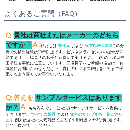
よくあるご質問（FAQ）
:
Q 
貴社は商社またはメーカーのどちら
A 
:
ですか 
? 
私たちは 
製造元 
および 
設立以来 
2002
この分
野での輸出経験は10年以上です。ビジネスライセンスの提示が可
能であり、工場見学のお手配も喜んで承ります。 
当社の工場は中
国浙江省寧波に位置しています。工場見学をご希望の場合は、お
気軽にお問い合わせください。貴社のビジネス旅行を当社まで手
配するよう喜んでお手伝いいたします。 
Q: 答えを 
サンプルサービスはあります
A: 
か？ 
もちろんです。当社ではサンプルサービスを提供し
ております。 
すべての製品 
および 
無料のサンプルも一部ござい
ます 
例えば当社の人気商品である子牛用乳首／ヤギ用乳頭です。
ぜひ一度お試しください。 