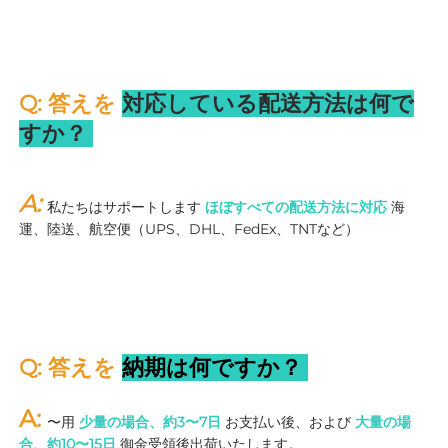
Q: 答えを 
対応している配送方法は何で
すか？ 
A: 
私たちはサポートします 
ほぼすべての配送方法に対応 
海
運、陸送、航空便（UPS、DHL、FedEx、TNTなど） 
Q: 答えを 
納期は何ですか？ 
A: 
〜用 
少量の場合、約3〜7日 
お支払い後、および 
大量の場
合、約10〜15日 
御金受領後出荷いたします。 