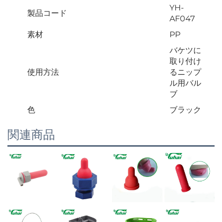
YH-
製品コード
AF047
素材
PP
バケツに
取り付け
使用方法
るニップ
ル用バル
ブ
色
ブラック
関連商品