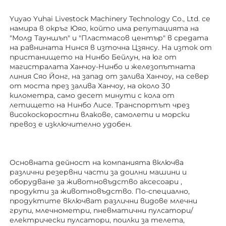
Yuyao Yuhai Livestock Machinery Technology Co., Ltd. се 
намира в окръг Юяо, който има репутацията на 
"Молд Тауншъп" и "Пластмасов център" в средата 
на равнината Нинся в източна Цзянсу. На изток от 
пристанището на Нинбо Бейлун, на юг от 
магистралата Ханчоу-Нинбо и железопътната 
линия Сяо Йонг, на запад от залива Ханчоу, на север 
от моста през залива Ханчоу, на около 30 
километра, само десет минути с кола от 
летището на Нинбо Лисе. Транспортът чрез 
високоскоростни влакове, самолети и морски 
превоз е изключително удобен. 
Основната дейност на компанията включва 
различни резервни части за доилни машини и 
оборудване за животновъдство 
аксесоари 
, 
продукти за животновъдство. По-специално, 
продуктите включват различни видове млечни 
групи, млечнометри, пневматични пулсатори/
електрически пулсатори, поилки за телета, 