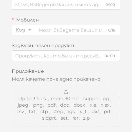
0/100
Мобилен
Код
0/16
Задължителен продукт
0/200
Приложение
Моля качете поне едно прикачено.
Up to 3 files，more 30mb，suppor jpg、
jpeg、png、pdf、doc、docx、xls、xlsx、
csv、txt、stp、step、igs、x_t、dxf、prt、
sldprt、sat、rar、zip