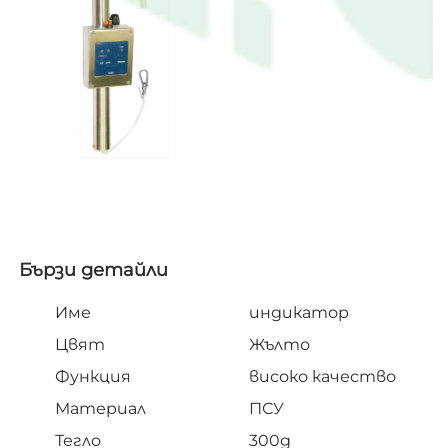
Бързи детайли   
Име
индикатор
Цвят
Жълто
Функция
високо качество
Материал
ПСУ
Тегло
300g