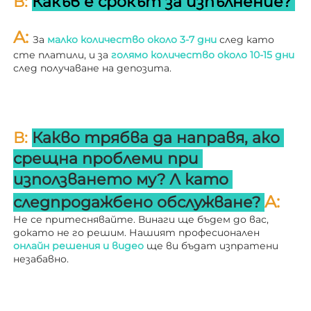
В: 
Какъв е срокът за изпълнение? 
A: 
За 
малко количество около 3-7 дни 
след като 
сте платили, и за 
голямо количество около 10-15 дни 
след получаване на депозита. 
В: 
Какво трябва да направя, ако 
срещна проблеми при 
използването му? 
Л 
като 
A: 
следпродажбено обслужване? 
Не се притеснявайте. Винаги ще бъдем до вас, 
докато не го решим. Нашият професионален 
онлайн решения и видео 
ще ви бъдат изпратени 
незабавно. 