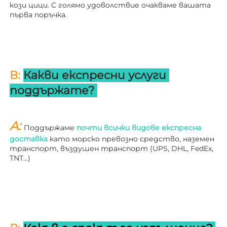
кози цици. С голямо удоволствие очакваме вашата 
първа поръчка. 
В: 
Какви експресни услуги 
поддържате? 
A: 
Поддържаме 
почти всички видове експресна 
доставка 
като морско превозно средство, наземен 
транспорт, въздушен транспорт (UPS, DHL, FedEx, 
TNT…) 