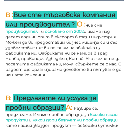
:
В 
Вие сте търговска компания 
О 
:
или производител 
? 
ние сме 
производител   
и 
основано от 
2002
и имаме над 
десет години опит в експорт в тази индустрия. 
Можем да ви предоставим бизнес лиценза си и със 
удоволствие ще ви поканим на обиколка из 
фабриката ни. 
Фабриката ни се намира в град 
Нинбо, провинция Дзheджян, Китай. Ако желаете да 
посетите фабриката ни, моля, свържете се с нас. С 
радост ще организираме деловото ви пътуване до 
нашата компания. 
В: 
Предлагате ли услуга за 
A: 
пробни образци? 
Разбира се, 
предлагаме. Имаме пробни образци за 
всички наши 
продукти 
и 
някои дори безплатни пробни образци 
като нашия звезден продукт — бебешки бутилки/