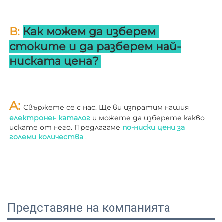
В: 
Как можем да изберем 
стоките и да разберем най-
ниската цена? 
A: 
Свържете се с нас. Ще ви изпратим нашия 
електронен каталог 
и можете да изберете какво 
искате от него. Предлагаме 
по-ниски цени за 
големи количества 
.
Представяне на компанията