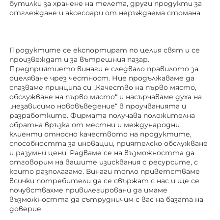
бутилки за хранене на телета, други продукти за 
отглеждане 
и аксесоари от неръждаема стомана. 
Продуктите се експортират по целия свят и се 
произвеждат и за вътрешния пазар. 
Предприятието винаги е следвало правилото за 
оцеляване чрез честност. Ние продължаваме да 
спазваме принципа си „Качество на първо място, 
обслужване на първо място“ и насърчаваме духа на 
„независимо нововъведение“ в проучванията и 
разработките. Фирмата получава положителна 
обратна връзка от местни и международни 
клиенти относно качеството на продуктите, 
способността за иновации, приятелско обслужване 
и разумни цени. Радваме се на възможността да 
отговорим на вашите изисквания с ресурсите, с 
които разполагаме. Винаги топло приветстваме 
всички потребители да се свържат с нас и ще се 
почувствахме привилегировани да имаме 
възможността да сътрудничим с вас на базата на 
доверие. 