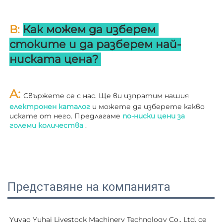
В: 
Как можем да изберем 
стоките и да разберем най-
ниската цена? 
A: 
Свържете се с нас. Ще ви изпратим нашия 
електронен каталог 
и можете да изберете какво 
искате от него. Предлагаме 
по-ниски цени за 
големи количества 
.
Представяне на компанията
Yuyao Yuhai Livestock Machinery Technology Co., Ltd. се 