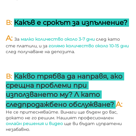
В: 
Какъв е срокът за изпълнение? 
A: 
За 
малко количество около 3-7 дни 
след като 
сте платили, и за 
голямо количество около 10-15 дни 
след получаване на депозита. 
В: 
Какво трябва да направя, ако 
срещна проблеми при 
използването му? 
Л 
като 
A: 
следпродажбено обслужване? 
Не се притеснявайте. Винаги ще бъдем до вас, 
докато не го решим. Нашият професионален 
онлайн решения и видео 
ще ви бъдат изпратени 
незабавно. 