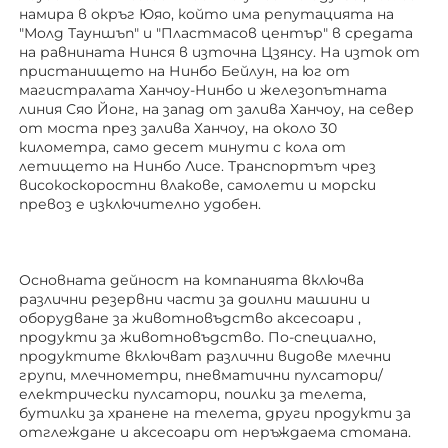
намира в окръг Юяо, който има репутацията на 
"Молд Тауншъп" и "Пластмасов център" в средата 
на равнината Нинся в източна Цзянсу. На изток от 
пристанището на Нинбо Бейлун, на юг от 
магистралата Ханчоу-Нинбо и железопътната 
линия Сяо Йонг, на запад от залива Ханчоу, на север 
от моста през залива Ханчоу, на около 30 
километра, само десет минути с кола от 
летището на Нинбо Лисе. Транспортът чрез 
високоскоростни влакове, самолети и морски 
превоз е изключително удобен. 
Основната дейност на компанията включва 
различни резервни части за доилни машини и 
оборудване за животновъдство 
аксесоари 
, 
продукти за животновъдство. По-специално, 
продуктите включват различни видове млечни 
групи, млечнометри, пневматични пулсатори/
електрически пулсатори, поилки за телета, 
бутилки за хранене на телета, други продукти за 
отглеждане 
и аксесоари от неръждаема стомана. 