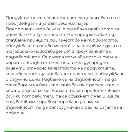
Продуктите се експортират по целия свят и се 
произвеждат и за вътрешния пазар. 
Предприятието винаги е следвало правилото за 
оцеляване чрез честност. Ние продължаваме да 
спазваме принципа си „Качество на първо място, 
обслужване на първо място“ и насърчаваме духа на 
„независимо нововъведение“ в проучванията и 
разработките. Фирмата получава положителна 
обратна връзка от местни и международни 
клиенти относно качеството на продуктите, 
способността за иновации, приятелско обслужване 
и разумни цени. Радваме се на възможността да 
отговорим на вашите изисквания с ресурсите, с 
които разполагаме. Винаги топло приветстваме 
всички потребители да се свържат с нас и ще се 
почувствахме привилегировани да имаме 
възможността да сътрудничим с вас на базата на 
доверие. 