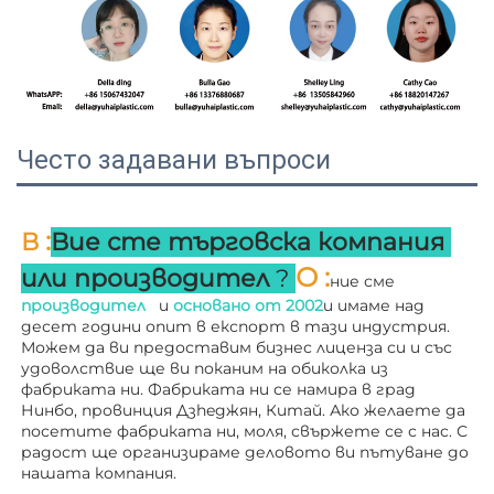
Често задавани въпроси
:
В 
Вие сте търговска компания 
О 
:
или производител 
? 
ние сме 
производител   
и 
основано от 
2002
и имаме над 
десет години опит в експорт в тази индустрия. 
Можем да ви предоставим бизнес лиценза си и със 
удоволствие ще ви поканим на обиколка из 
фабриката ни. 
Фабриката ни се намира в град 
Нинбо, провинция Дзheджян, Китай. Ако желаете да 
посетите фабриката ни, моля, свържете се с нас. С 
радост ще организираме деловото ви пътуване до 
нашата компания. 