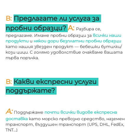
В: 
Предлагате ли услуга за 
A: 
пробни образци? 
Разбира се, 
предлагаме. Имаме пробни образци за 
всички наши 
продукти 
и 
някои дори безплатни пробни образци 
като нашия звезден продукт — бебешки бутилки/
кози цици. С голямо удоволствие очакваме вашата 
първа поръчка. 
В: 
Какви експресни услуги 
поддържате? 
A: 
Поддържаме 
почти всички видове експресна 
доставка 
като морско превозно средство, наземен 
транспорт, въздушен транспорт (UPS, DHL, FedEx, 
TNT…) 