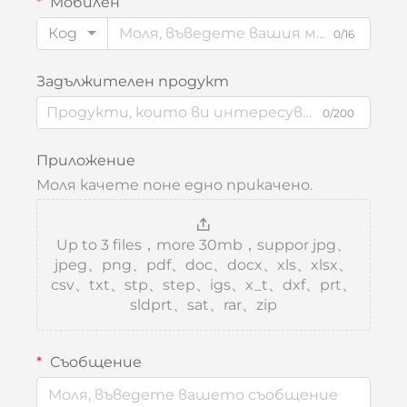
Мобилен
Код
0/16
Задължителен продукт
0/200
Приложение
Моля качете поне едно прикачено.
Up to 3 files，more 30mb，suppor jpg、
jpeg、png、pdf、doc、docx、xls、xlsx、
csv、txt、stp、step、igs、x_t、dxf、prt、
sldprt、sat、rar、zip
Съобщение