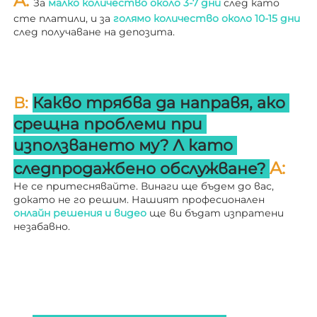
A: 
За 
малко количество около 3-7 дни 
след като 
сте платили, и за 
голямо количество около 10-15 дни 
след получаване на депозита. 
В: 
Какво трябва да направя, ако 
срещна проблеми при 
използването му? 
Л 
като 
A: 
следпродажбено обслужване? 
Не се притеснявайте. Винаги ще бъдем до вас, 
докато не го решим. Нашият професионален 
онлайн решения и видео 
ще ви бъдат изпратени 
незабавно. 