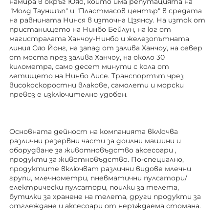
намира в окръг Юяо, който има репутацията на 
"Молд Тауншъп" и "Пластмасов център" в средата 
на равнината Нинся в източна Цзянсу. На изток от 
пристанището на Нинбо Бейлун, на юг от 
магистралата Ханчоу-Нинбо и железопътната 
линия Сяо Йонг, на запад от залива Ханчоу, на север 
от моста през залива Ханчоу, на около 30 
километра, само десет минути с кола от 
летището на Нинбо Лисе. Транспортът чрез 
високоскоростни влакове, самолети и морски 
превоз е изключително удобен. 
Основната дейност на компанията включва 
различни резервни части за доилни машини и 
оборудване за животновъдство 
аксесоари 
, 
продукти за животновъдство. По-специално, 
продуктите включват различни видове млечни 
групи, млечнометри, пневматични пулсатори/
електрически пулсатори, поилки за телета, 
бутилки за хранене на телета, други продукти за 
отглеждане 
и аксесоари от неръждаема стомана. 