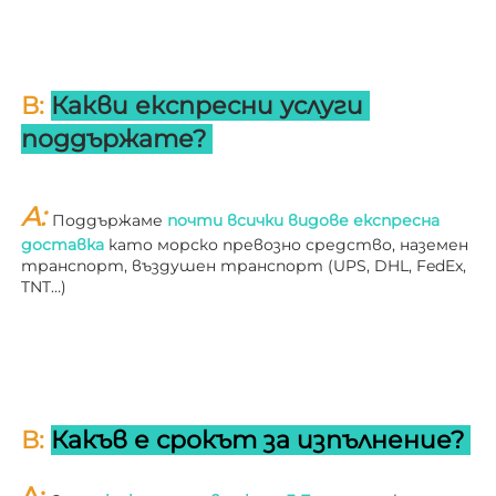
В: 
Какви експресни услуги 
поддържате? 
A: 
Поддържаме 
почти всички видове експресна 
доставка 
като морско превозно средство, наземен 
транспорт, въздушен транспорт (UPS, DHL, FedEx, 
TNT…) 
В: 
Какъв е срокът за изпълнение? 