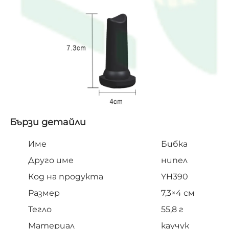
Бързи детайли   
Име
Бибка
Друго име
нипел
Код на продукта
YH390
Размер
7,3×4 см
Тегло
55,8 г
Материал
каучук