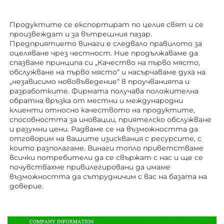
Продуктите се експортират по целия свят и се 
произвеждат и за вътрешния пазар. 
Предприятието винаги е следвало правилото за 
оцеляване чрез честност. Ние продължаваме да 
спазваме принципа си „Качество на първо място, 
обслужване на първо място“ и насърчаваме духа на 
„независимо нововъведение“ в проучванията и 
разработките. Фирмата получава положителна 
обратна връзка от местни и международни 
клиенти относно качеството на продуктите, 
способността за иновации, приятелско обслужване 
и разумни цени. Радваме се на възможността да 
отговорим на вашите изисквания с ресурсите, с 
които разполагаме. Винаги топло приветстваме 
всички потребители да се свържат с нас и ще се 
почувствахме привилегировани да имаме 
възможността да сътрудничим с вас на базата на 
доверие. 