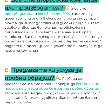
О 
:
или производител 
? 
ние сме 
производител   
и 
основано от 
2002
и имаме над 
десет години опит в експорт в тази индустрия. 
Можем да ви предоставим бизнес лиценза си и със 
удоволствие ще ви поканим на обиколка из 
фабриката ни. 
Фабриката ни се намира в град 
Нинбо, провинция Дзheджян, Китай. Ако желаете да 
посетите фабриката ни, моля, свържете се с нас. С 
радост ще организираме деловото ви пътуване до 
нашата компания. 
В: 
Предлагате ли услуга за 
A: 
пробни образци? 
Разбира се, 
предлагаме. Имаме пробни образци за 
всички наши 
продукти 
и 
някои дори безплатни пробни образци 
като нашия звезден продукт — бебешки бутилки/
кози цици. С голямо удоволствие очакваме вашата 
първа поръчка. 