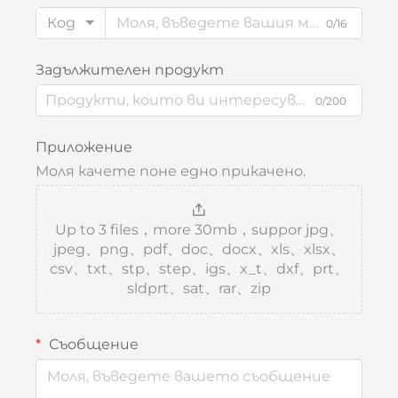
Код
0/16
Задължителен продукт
0/200
Приложение
Моля качете поне едно прикачено.
Up to 3 files，more 30mb，suppor jpg、
jpeg、png、pdf、doc、docx、xls、xlsx、
csv、txt、stp、step、igs、x_t、dxf、prt、
sldprt、sat、rar、zip
Съобщение