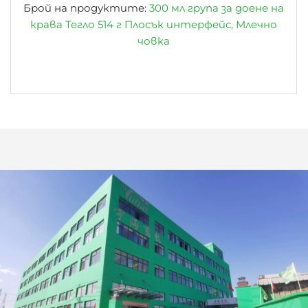
Брой на продуктите:
300 мл група за доене на
крава Тегло 514 г Плосък интерфейс, Млечно
човка