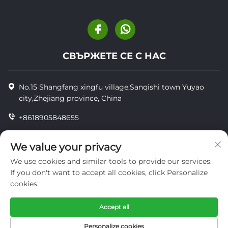
СВЪРЖЕТЕ СЕ С НАС
No.15 Shangfang xingfu village,Sanqishi town Yuyao
city,Zhejiang province, China
+8618905848655
+86-18905848655
We value your privacy
[email protected]
We use cookies and similar tools to provide our services.
If you don't want to accept all cookies, click Personalize
cookies.
© Всички права запазени YUYAO YUHAI LIVESTOCK
MACHINERY TECHNOLOGY CO.,LTD.
Accept all
поверителност
Personalize cookies