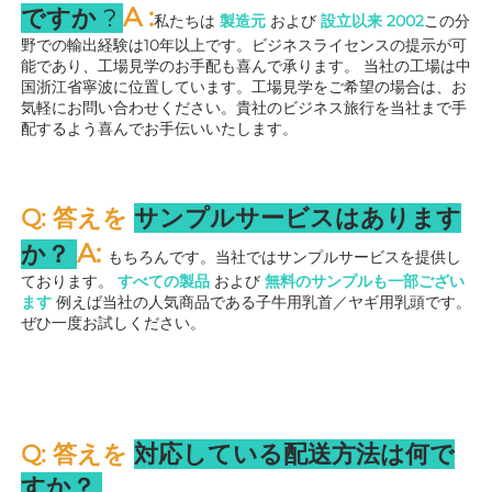
A 
:
ですか 
? 
私たちは 
製造元 
および 
設立以来 
2002
この分
野での輸出経験は10年以上です。ビジネスライセンスの提示が可
能であり、工場見学のお手配も喜んで承ります。 
当社の工場は中
国浙江省寧波に位置しています。工場見学をご希望の場合は、お
気軽にお問い合わせください。貴社のビジネス旅行を当社まで手
配するよう喜んでお手伝いいたします。 
Q: 答えを 
サンプルサービスはあります
A: 
か？ 
もちろんです。当社ではサンプルサービスを提供し
ております。 
すべての製品 
および 
無料のサンプルも一部ござい
ます 
例えば当社の人気商品である子牛用乳首／ヤギ用乳頭です。
ぜひ一度お試しください。 
Q: 答えを 
対応している配送方法は何で
すか？ 