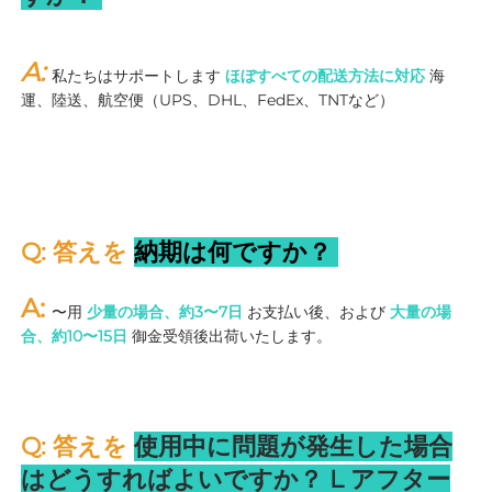
A: 
私たちはサポートします 
ほぼすべての配送方法に対応 
海
運、陸送、航空便（UPS、DHL、FedEx、TNTなど） 
Q: 答えを 
納期は何ですか？ 
A: 
〜用 
少量の場合、約3〜7日 
お支払い後、および 
大量の場
合、約10〜15日 
御金受領後出荷いたします。 
Q: 答えを 
使用中に問題が発生した場合
はどうすればよいですか？ 
L 
アフター