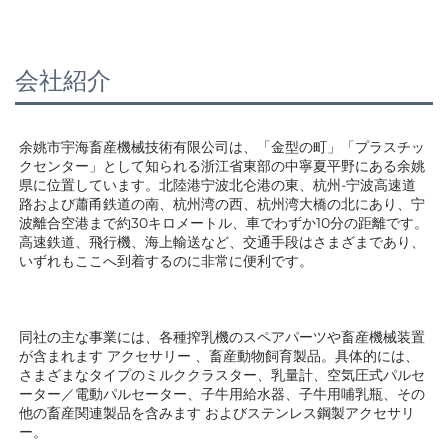
会社紹介
余姚市宇海畜産機械技術有限公司は、「金型の町」「プラスチッ
クセンター」として知られる浙江省東部の中寧夏平野にある余姚
県に位置しています。北陸港宁波北仑港の東、杭州-宁波高速道
路および蕭甬鉄道の南、杭州湾の西、杭州湾大橋の北にあり、宁
波離合空港まで約30キロメートル、車でわずか10分の距離です。
高速鉄道、飛行機、海上輸送など、交通手段はさまざまであり、
いずれもここへ到着するのに非常に便利です。 
同社の主な事業には、各種搾乳機のスペアパーツや畜産機械装置
が含まれます 
アクセサリー 
、畜産動物飼育製品。具体的には、
さまざまなタイプのミルククラスター、乳量計、空気圧式パルセ
ーター／電動パルセーター、子牛用給水器、子牛用哺乳瓶、その
他の畜産関連製品を含みます 
およびステンレス鋼製アクセサリ
ー。 