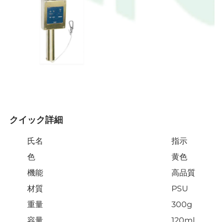
クイック詳細 
氏名
指示
色
黄色
機能
高品質
材質
PSU
重量
300g
容量
120ml