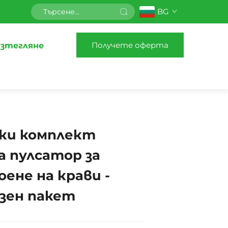
BG
Получете оферта
зтегляне
ки комплект
а пулсатор за
оене на крави -
зен пакет