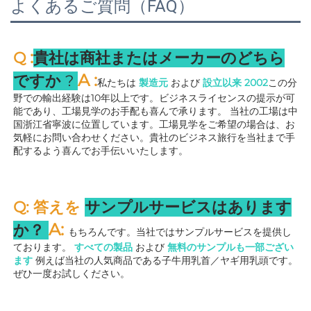
よくあるご質問（FAQ）
:
Q 
貴社は商社またはメーカーのどちら
A 
:
ですか 
? 
私たちは 
製造元 
および 
設立以来 
2002
この分
野での輸出経験は10年以上です。ビジネスライセンスの提示が可
能であり、工場見学のお手配も喜んで承ります。 
当社の工場は中
国浙江省寧波に位置しています。工場見学をご希望の場合は、お
気軽にお問い合わせください。貴社のビジネス旅行を当社まで手
配するよう喜んでお手伝いいたします。 
Q: 答えを 
サンプルサービスはあります
A: 
か？ 
もちろんです。当社ではサンプルサービスを提供し
ております。 
すべての製品 
および 
無料のサンプルも一部ござい
ます 
例えば当社の人気商品である子牛用乳首／ヤギ用乳頭です。
ぜひ一度お試しください。 