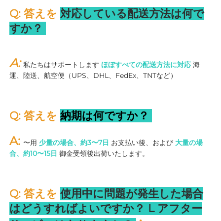
Q: 答えを 
対応している配送方法は何で
すか？ 
A: 
私たちはサポートします 
ほぼすべての配送方法に対応 
海
運、陸送、航空便（UPS、DHL、FedEx、TNTなど） 
Q: 答えを 
納期は何ですか？ 
A: 
〜用 
少量の場合、約3〜7日 
お支払い後、および 
大量の場
合、約10〜15日 
御金受領後出荷いたします。 
Q: 答えを 
使用中に問題が発生した場合
はどうすればよいですか？ 
L 
アフター