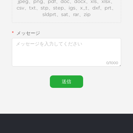
jpeg、png、pdf、doc、docx、xls、xlsx、
csv、txt、stp、step、igs、x_t、dxf、prt、
sldprt、sat、rar、zip
メッセージ
0/1000
送信