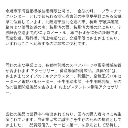
余姚市宇海畜産機械技術有限公司は、「金型の町」「プラスチッ
クセンター」として知られる浙江省東部の中寧夏平野にある余姚
県に位置しています。北陸港宁波北仑港の東、杭州-宁波高速道
路および蕭甬鉄道の南、杭州湾の西、杭州湾大橋の北にあり、宁
波離合空港まで約30キロメートル、車でわずか10分の距離です。
高速鉄道、飛行機、海上輸送など、交通手段はさまざまであり、
いずれもここへ到着するのに非常に便利です。 
同社の主な事業には、各種搾乳機のスペアパーツや畜産機械装置
が含まれます 
アクセサリー 
、畜産動物飼育製品。具体的には、
さまざまなタイプのミルククラスター、乳量計、空気圧式パルセ
ーター／電動パルセーター、子牛用給水器、子牛用哺乳瓶、その
他の畜産関連製品を含みます 
およびステンレス鋼製アクセサリ
ー。 
当社の製品は世界中へ輸出されており、国内の購入者向けにも生
産されています。当企業は常に誠実さを生存のための規範として
きました。「品質最優先、サービス第一」を原則として堅持し、