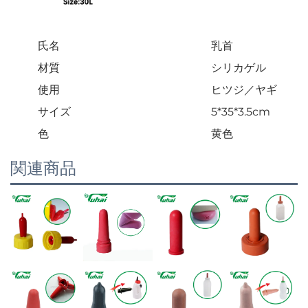
氏名
乳首
材質
シリカゲル
使用
ヒツジ／ヤギ
サイズ
5*35*3.5cm
色
黄色
関連商品