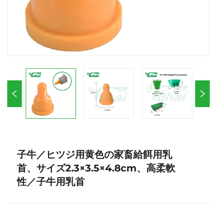
子牛／ヒツジ用黄色の家畜給餌用乳
首、サイズ2.3×3.5×4.8cm、高柔軟
性／子牛用乳首