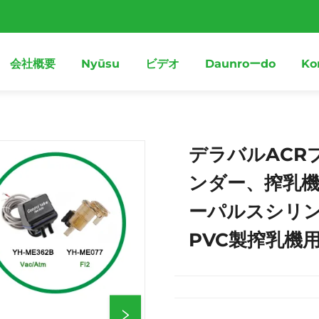
会社概要
Nyūsu
ビデオ
Daunroーdo
Ko
デラバルACR
ンダー、搾乳
ーパルスシリン
PVC製搾乳機