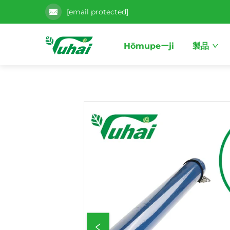
[email protected]
Hōmupeーji
製品