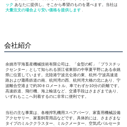
ック 
あなたに提供し、そこから希望のものを選べます。当社は 
大量注文の場合より安い価格を提供します 
.
会社紹介
余姚市宇海畜産機械技術有限公司は、「金型の町」「プラスチッ
クセンター」として知られる浙江省東部の中寧夏平野にある余姚
県に位置しています。北陸港宁波北仑港の東、杭州-宁波高速道
路および蕭甬鉄道の南、杭州湾の西、杭州湾大橋の北にあり、宁
波離合空港まで約30キロメートル、車でわずか10分の距離です。
高速鉄道、飛行機、海上輸送など、交通手段はさまざまであり、
いずれもここへ到着するのに非常に便利です。 
当社の主な事業は、各種搾乳機用スペアパーツ、家畜用機械設備
アクセサリー、家畜飼育用品などです。具体的には、さまざまな
タイプのミルククラスター、ミルクメーター、空気式パルセータ