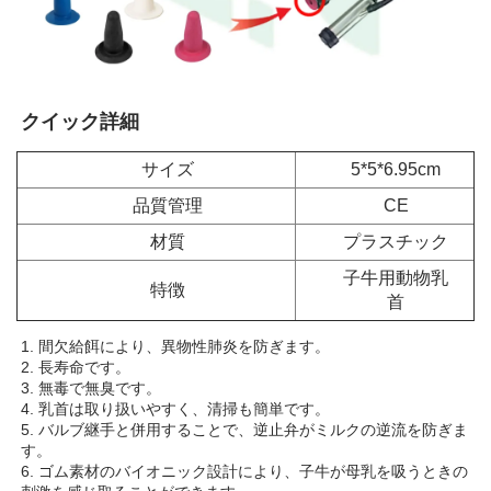
クイック詳細 
サイズ
5*5*6.95cm
品質管理
CE
材質
プラスチック
子牛用動物乳
特徴
首
1. 間欠給餌により、異物性肺炎を防ぎます。 
2. 長寿命です。 
3. 無毒で無臭です。 
4. 乳首は取り扱いやすく、清掃も簡単です。 
5. バルブ継手と併用することで、逆止弁がミルクの逆流を防ぎま
す。 
6. ゴム素材のバイオニック設計により、子牛が母乳を吸うときの