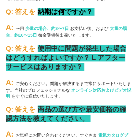
Q: 答えを 
納期は何ですか？ 
A: 
〜用 
少量の場合、約3〜7日 
お支払い後、および 
大量の場
合、約10〜15日 
御金受領後出荷いたします。 
Q: 答えを 
使用中に問題が発生した場合
はどうすればよいですか？ 
L 
アフター
サービスはありますか？ 
A: 
ご安心ください。問題が解決するまで常にサポートいたしま
す。当社のプロフェッショナルな 
オンライン対応およびビデオ説
明 
をすぐに送信いたします。 
Q: 答えを 
商品の選び方や最安価格の確
認方法を教えてください。 
A: 
お気軽にお問い合わせください。すぐさま 
電気カタログブ