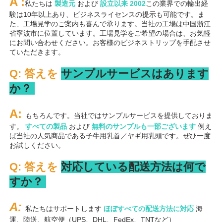
A 
:
私たちは 
製造元 
および 
設立以来 
2002
この業界での輸出経
験は10年以上あり、ビジネスライセンスの提示も可能です。ま
た、工場見学のご案内も喜んで承ります。当社の工場は中国浙江
省寧波市に位置しています。工場見学をご希望の場合は、お気軽
にお問い合わせください。お客様のビジネストリップを手配させ
ていただきます。 
Q: 答えを 
サンプルサービスはあります
か？ 
A: 
もちろんです。当社ではサンプルサービスを提供しておりま
す。 
すべての製品 
および 
無料のサンプルも一部ございます 
例え
ば当社の人気商品である子牛用乳首／ヤギ用乳頭です。ぜひ一度
お試しください。 
Q: 答えを 
対応している配送方法は何で
すか？ 
A: 
私たちはサポートします 
ほぼすべての配送方法に対応 
海
運、陸送、航空便（UPS、DHL、FedEx、TNTなど） 