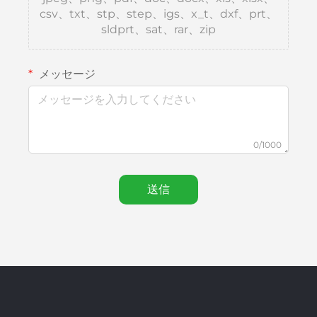
csv、txt、stp、step、igs、x_t、dxf、prt、
sldprt、sat、rar、zip
メッセージ
0/1000
送信