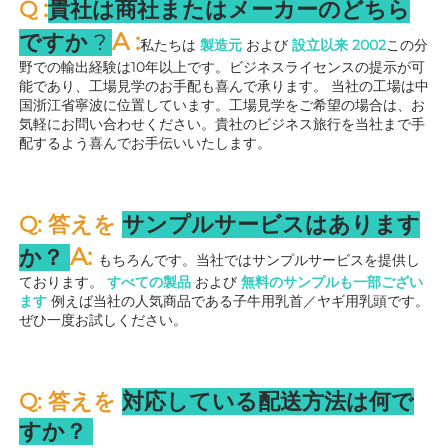
:
Q 
貴社は商社またはメーカーのどちら
A 
:
ですか 
? 
私たちは 
製造元 
および 
設立以来 
2002
この分
野での輸出経験は10年以上です。ビジネスライセンスの提示が可
能であり、工場見学のお手配も喜んで承ります。 
当社の工場は中
国浙江省寧波に位置しています。工場見学をご希望の場合は、お
気軽にお問い合わせください。貴社のビジネス旅行を当社まで手
配するよう喜んでお手伝いいたします。 
Q: 答えを 
サンプルサービスはあります
A: 
か？ 
もちろんです。当社ではサンプルサービスを提供し
ております。 
すべての製品 
および 
無料のサンプルも一部ござい
ます 
例えば当社の人気商品である子牛用乳首／ヤギ用乳頭です。
ぜひ一度お試しください。 
Q: 答えを 
対応している配送方法は何で
すか？ 