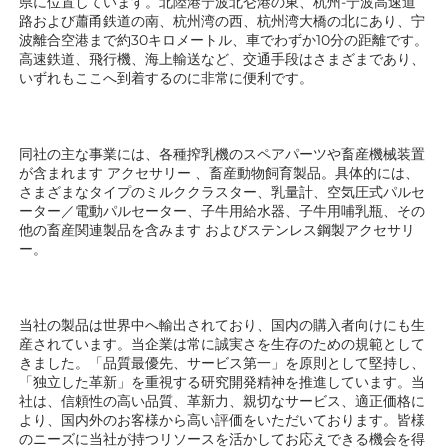
県に位置しています。北陸港宁波北仑港の東、杭州-宁波高速道
路および蕭甬鉄道の南、杭州湾の西、杭州湾大橋の北にあり、宁
波離合空港まで約30キロメートル、車でわずか10分の距離です。
高速鉄道、飛行機、海上輸送など、交通手段はさまざまであり、
いずれもここへ到着するのに非常に便利です。 
同社の主な事業には、各種搾乳機のスペアパーツや畜産機械装置
が含まれます 
アクセサリー 
、畜産動物飼育製品。具体的には、
さまざまなタイプのミルククラスター、乳量計、空気圧式パルセ
ーター／電動パルセーター、子牛用給水器、子牛用哺乳瓶、その
他の畜産関連製品を含みます 
およびステンレス鋼製アクセサリ
ー。 
当社の製品は世界中へ輸出されており、国内の購入者向けにも生
産されています。当企業は常に誠実さを生存のための規範として
きました。「品質最優先、サービス第一」を原則として堅持し、
「独立した革新」を重視する研究開発精神を推進しています。当
社は、信頼性の高い品質、革新力、親切なサービス、適正価格に
より、国内外のお客様から高い評価をいただいております。皆様
のニーズに当社が持つリソースを活かしてお応えできる機会を得