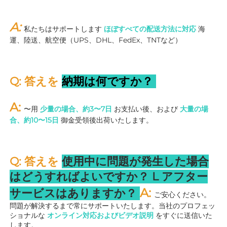
A: 
私たちはサポートします 
ほぼすべての配送方法に対応 
海
運、陸送、航空便（UPS、DHL、FedEx、TNTなど） 
Q: 答えを 
納期は何ですか？ 
A: 
〜用 
少量の場合、約3〜7日 
お支払い後、および 
大量の場
合、約10〜15日 
御金受領後出荷いたします。 
Q: 答えを 
使用中に問題が発生した場合
はどうすればよいですか？ 
L 
アフター
A: 
サービスはありますか？ 
ご安心ください。
問題が解決するまで常にサポートいたします。当社のプロフェッ
ショナルな 
オンライン対応およびビデオ説明 
をすぐに送信いた
します。 