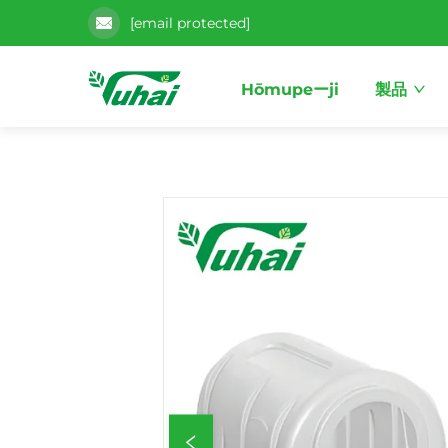
[email protected]
Hōmupeーji
製品