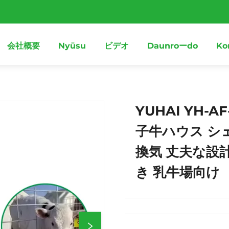
会社概要
Nyūsu
ビデオ
Daunroーdo
Ko
YUHAI YH-A
子牛ハウス シ
換気 丈夫な設
き 乳牛場向け