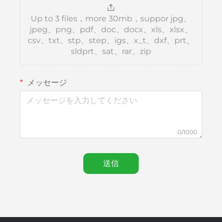
Up to 3 files，more 30mb，suppor jpg、
jpeg、png、pdf、doc、docx、xls、xlsx、
csv、txt、stp、step、igs、x_t、dxf、prt、
sldprt、sat、rar、zip
メッセージ
0/1000
送信