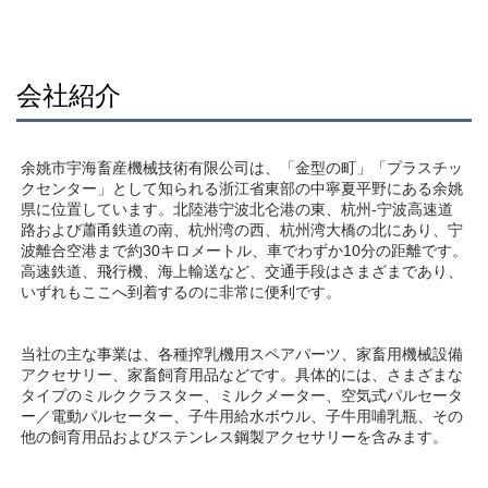
会社紹介
余姚市宇海畜産機械技術有限公司は、「金型の町」「プラスチッ
クセンター」として知られる浙江省東部の中寧夏平野にある余姚
県に位置しています。北陸港宁波北仑港の東、杭州-宁波高速道
路および蕭甬鉄道の南、杭州湾の西、杭州湾大橋の北にあり、宁
波離合空港まで約30キロメートル、車でわずか10分の距離です。
高速鉄道、飛行機、海上輸送など、交通手段はさまざまであり、
いずれもここへ到着するのに非常に便利です。 
当社の主な事業は、各種搾乳機用スペアパーツ、家畜用機械設備
アクセサリー、家畜飼育用品などです。具体的には、さまざまな
タイプのミルククラスター、ミルクメーター、空気式パルセータ
ー／電動パルセーター、子牛用給水ボウル、子牛用哺乳瓶、その
他の飼育用品およびステンレス鋼製アクセサリーを含みます。 