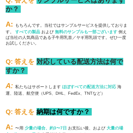
Q: 答えを 
サンプルサービスはあります
か？ 
A: 
もちろんです。当社ではサンプルサービスを提供しておりま
す。 
すべての製品 
および 
無料のサンプルも一部ございます 
例え
ば当社の人気商品である子牛用乳首／ヤギ用乳頭です。ぜひ一度
お試しください。 
Q: 答えを 
対応している配送方法は何で
すか？ 
A: 
私たちはサポートします 
ほぼすべての配送方法に対応 
海
運、陸送、航空便（UPS、DHL、FedEx、TNTなど） 
Q: 答えを 
納期は何ですか？ 
A: 
〜用 
少量の場合、約3〜7日 
お支払い後、および 
大量の場