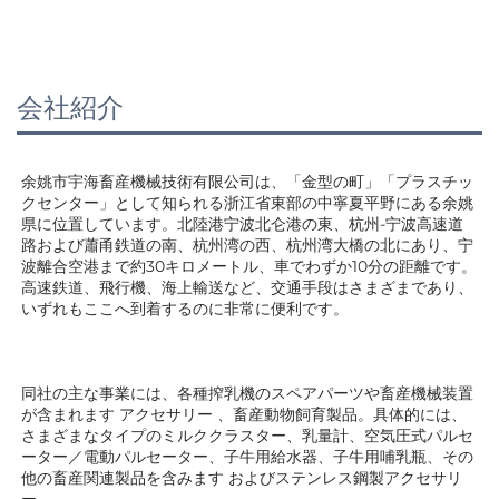
会社紹介
余姚市宇海畜産機械技術有限公司は、「金型の町」「プラスチッ
クセンター」として知られる浙江省東部の中寧夏平野にある余姚
県に位置しています。北陸港宁波北仑港の東、杭州-宁波高速道
路および蕭甬鉄道の南、杭州湾の西、杭州湾大橋の北にあり、宁
波離合空港まで約30キロメートル、車でわずか10分の距離です。
高速鉄道、飛行機、海上輸送など、交通手段はさまざまであり、
いずれもここへ到着するのに非常に便利です。 
同社の主な事業には、各種搾乳機のスペアパーツや畜産機械装置
が含まれます 
アクセサリー 
、畜産動物飼育製品。具体的には、
さまざまなタイプのミルククラスター、乳量計、空気圧式パルセ
ーター／電動パルセーター、子牛用給水器、子牛用哺乳瓶、その
他の畜産関連製品を含みます 
およびステンレス鋼製アクセサリ
ー。 