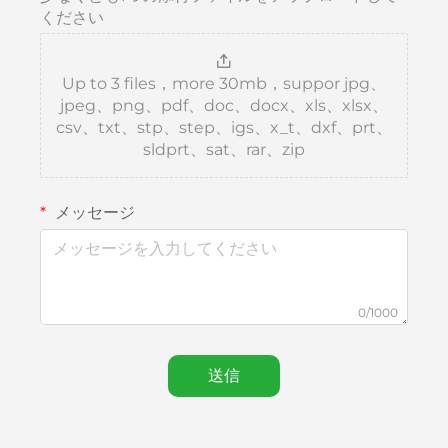
ください
Up to 3 files，more 30mb，suppor jpg、
jpeg、png、pdf、doc、docx、xls、xlsx、
csv、txt、stp、step、igs、x_t、dxf、prt、
sldprt、sat、rar、zip
メッセージ
0/1000
送信