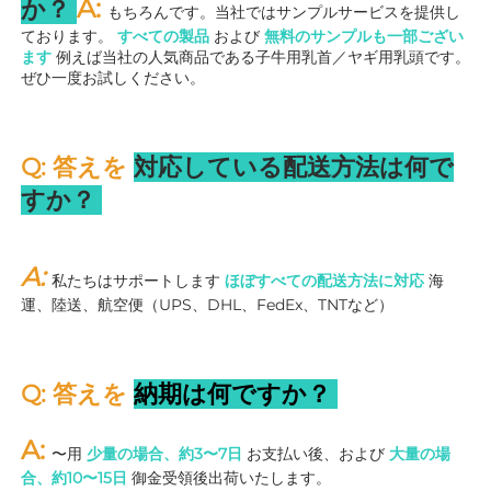
A: 
か？ 
もちろんです。当社ではサンプルサービスを提供し
ております。 
すべての製品 
および 
無料のサンプルも一部ござい
ます 
例えば当社の人気商品である子牛用乳首／ヤギ用乳頭です。
ぜひ一度お試しください。 
Q: 答えを 
対応している配送方法は何で
すか？ 
A: 
私たちはサポートします 
ほぼすべての配送方法に対応 
海
運、陸送、航空便（UPS、DHL、FedEx、TNTなど） 
Q: 答えを 
納期は何ですか？ 
A: 
〜用 
少量の場合、約3〜7日 
お支払い後、および 
大量の場
合、約10〜15日 
御金受領後出荷いたします。 