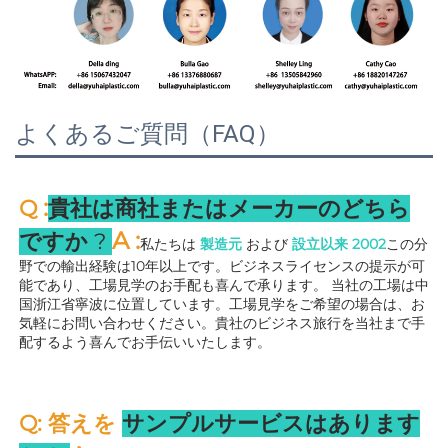
よくあるご質問（FAQ）
:
Q 
貴社は商社またはメーカーのどちら
A 
:
ですか 
? 
私たちは 
製造元 
および 
設立以来 
2002
この分
野での輸出経験は10年以上です。ビジネスライセンスの提示が可
能であり、工場見学のお手配も喜んで承ります。 
当社の工場は中
国浙江省寧波に位置しています。工場見学をご希望の場合は、お
気軽にお問い合わせください。貴社のビジネス旅行を当社まで手
配するよう喜んでお手伝いいたします。 
Q: 答えを 
サンプルサービスはあります