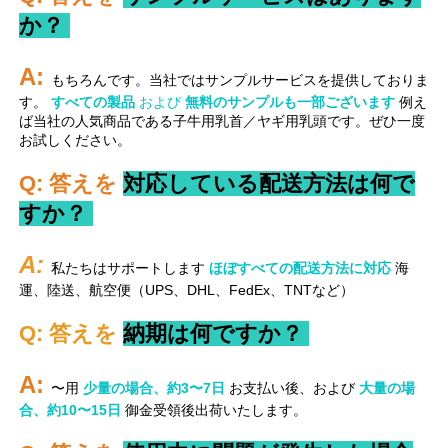
か？ 
A: 
もちろんです。当社ではサンプルサービスを提供しておりま
す。 
すべての製品 
および 
無料のサンプルも一部ございます 
例え
ば当社の人気商品である子牛用乳首／ヤギ用乳頭です。ぜひ一度
お試しください。 
Q: 答えを 
対応している配送方法は何で
すか？ 
A: 
私たちはサポートします 
ほぼすべての配送方法に対応 
海
運、陸送、航空便（UPS、DHL、FedEx、TNTなど） 
Q: 答えを 
納期は何ですか？ 
A: 
〜用 
少量の場合、約3〜7日 
お支払い後、および 
大量の場
合、約10〜15日 
御金受領後出荷いたします。 