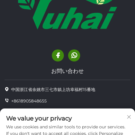
お問い合わせ
中国浙江省余姚市三七市鎮上坊幸福村15番地
+8618905848655
+86-18905848655
We value your privacy
[email protected]
We use cookies and similar tools to provide our services.
If you don't want to accept all cookies, click Personalize