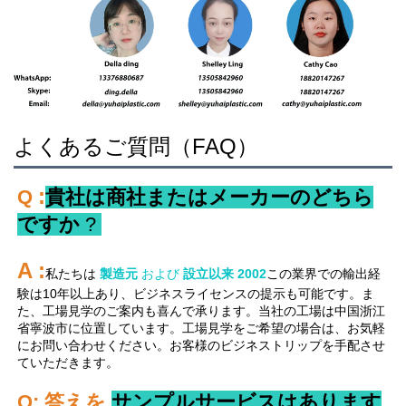
よくあるご質問（FAQ）
:
Q 
貴社は商社またはメーカーのどちら
ですか 
? 
A 
:
私たちは 
製造元 
および 
設立以来 
2002
この業界での輸出経
験は10年以上あり、ビジネスライセンスの提示も可能です。ま
た、工場見学のご案内も喜んで承ります。当社の工場は中国浙江
省寧波市に位置しています。工場見学をご希望の場合は、お気軽
にお問い合わせください。お客様のビジネストリップを手配させ
ていただきます。 
Q: 答えを 
サンプルサービスはあります