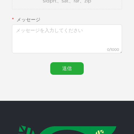
sldprt、sat、rar、zip
メッセージ
0/1000
送信