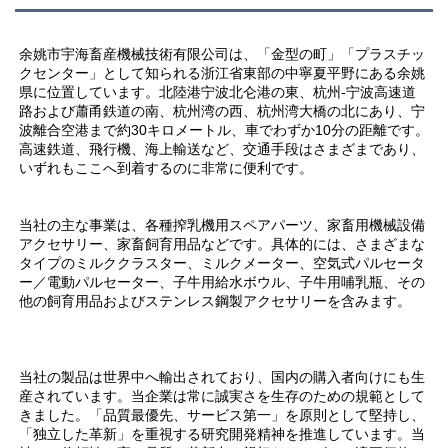
余姚市宇海畜産機械技術有限公司は、「金型の町」「プラスチッ
クセンター」として知られる浙江省東部の中寧夏平野にある余姚
県に位置しています。北陸港宁波北仑港の東、杭州-宁波高速道
路および蕭甬鉄道の南、杭州湾の西、杭州湾大橋の北にあり、宁
波離合空港まで約30キロメートル、車でわずか10分の距離です。
高速鉄道、飛行機、海上輸送など、交通手段はさまざまであり、
いずれもここへ到着するのに非常に便利です。 
当社の主な事業は、各種搾乳機用スペアパーツ、家畜用機械設備
アクセサリー、家畜飼育用品などです。具体的には、さまざまな
タイプのミルククラスター、ミルクメーター、空気式パルセータ
ー／電動パルセーター、子牛用給水ボウル、子牛用哺乳瓶、その
他の飼育用品およびステンレス鋼製アクセサリーを含みます。 
当社の製品は世界中へ輸出されており、国内の購入者向けにも生
産されています。当企業は常に誠実さを生存のための規範として
きました。「品質最優先、サービス第一」を原則として堅持し、
「独立した革新」を重視する研究開発精神を推進しています。当