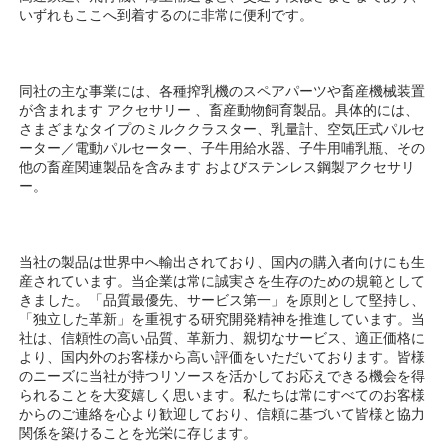
いずれもここへ到着するのに非常に便利です。 
同社の主な事業には、各種搾乳機のスペアパーツや畜産機械装置
が含まれます 
アクセサリー 
、畜産動物飼育製品。具体的には、
さまざまなタイプのミルククラスター、乳量計、空気圧式パルセ
ーター／電動パルセーター、子牛用給水器、子牛用哺乳瓶、その
他の畜産関連製品を含みます 
およびステンレス鋼製アクセサリ
ー。 
当社の製品は世界中へ輸出されており、国内の購入者向けにも生
産されています。当企業は常に誠実さを生存のための規範として
きました。「品質最優先、サービス第一」を原則として堅持し、
「独立した革新」を重視する研究開発精神を推進しています。当
社は、信頼性の高い品質、革新力、親切なサービス、適正価格に
より、国内外のお客様から高い評価をいただいております。皆様
のニーズに当社が持つリソースを活かしてお応えできる機会を得
られることを大変嬉しく思います。私たちは常にすべてのお客様
からのご連絡を心より歓迎しており、信頼に基づいて皆様と協力
関係を築けることを光栄に存じます。 