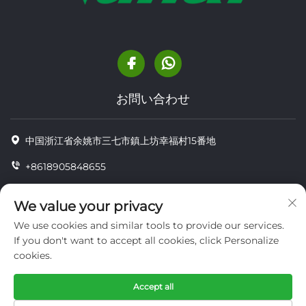
お問い合わせ
中国浙江省余姚市三七市鎮上坊幸福村15番地
+8618905848655
+86-18905848655
We value your privacy
[email protected]
We use cookies and similar tools to provide our services.
If you don't want to accept all cookies, click Personalize
cookies.
Copyright © YUYAO YUHAI LIVESTOCK MACHINERY
TECHNOLOGY CO.,LTD.
Accept all
プライバシー