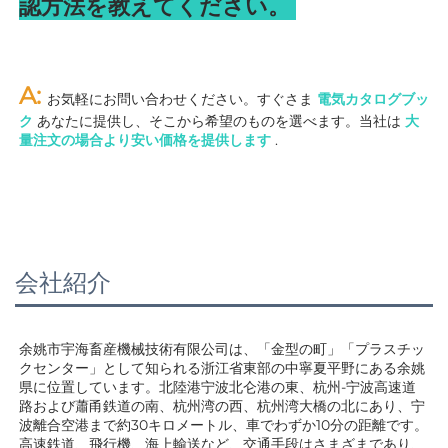
認方法を教えてください。 
A: 
お気軽にお問い合わせください。すぐさま 
電気カタログブッ
ク 
あなたに提供し、そこから希望のものを選べます。当社は 
大
量注文の場合より安い価格を提供します 
.
会社紹介
余姚市宇海畜産機械技術有限公司は、「金型の町」「プラスチッ
クセンター」として知られる浙江省東部の中寧夏平野にある余姚
県に位置しています。北陸港宁波北仑港の東、杭州-宁波高速道
路および蕭甬鉄道の南、杭州湾の西、杭州湾大橋の北にあり、宁
波離合空港まで約30キロメートル、車でわずか10分の距離です。
高速鉄道、飛行機、海上輸送など、交通手段はさまざまであり、