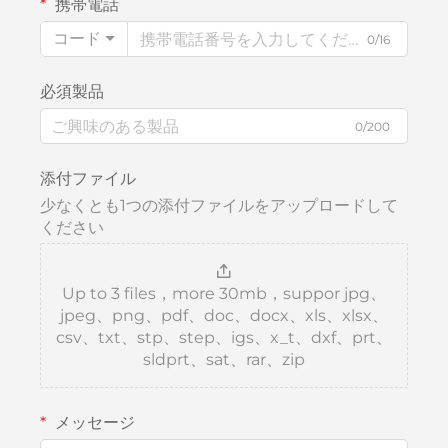
携帯電話
コード
0/16
必須製品
0/200
添付ファイル
少なくとも1つの添付ファイルをアップロードして
ください
Up to 3 files，more 30mb，suppor jpg、
jpeg、png、pdf、doc、docx、xls、xlsx、
csv、txt、stp、step、igs、x_t、dxf、prt、
sldprt、sat、rar、zip
メッセージ