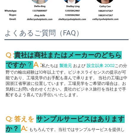
よくあるご質問（FAQ）
:
Q 
貴社は商社またはメーカーのどちら
A 
:
ですか 
? 
私たちは 
製造元 
および 
設立以来 
2002
この分
野での輸出経験は10年以上です。ビジネスライセンスの提示が可
能であり、工場見学のお手配も喜んで承ります。 
当社の工場は中
国浙江省寧波に位置しています。工場見学をご希望の場合は、お
気軽にお問い合わせください。貴社のビジネス旅行を当社まで手
配するよう喜んでお手伝いいたします。 
Q: 答えを 
サンプルサービスはあります
A: 
か？ 
もちろんです。当社ではサンプルサービスを提供し