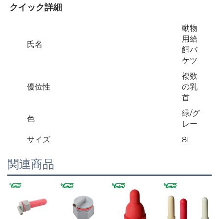
クイック詳細 
動物
用給
氏名
餌バ
ケツ
複数
優位性
の乳
首
緑/グ
色
レー
サイズ
8L
関連商品