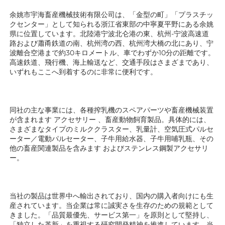
余姚市宇海畜産機械技術有限公司は、「金型の町」「プラスチッ
クセンター」として知られる浙江省東部の中寧夏平野にある余姚
県に位置しています。北陸港宁波北仑港の東、杭州-宁波高速道
路および蕭甬鉄道の南、杭州湾の西、杭州湾大橋の北にあり、宁
波離合空港まで約30キロメートル、車でわずか10分の距離です。
高速鉄道、飛行機、海上輸送など、交通手段はさまざまであり、
いずれもここへ到着するのに非常に便利です。 
同社の主な事業には、各種搾乳機のスペアパーツや畜産機械装置
が含まれます 
アクセサリー 
、畜産動物飼育製品。具体的には、
さまざまなタイプのミルククラスター、乳量計、空気圧式パルセ
ーター／電動パルセーター、子牛用給水器、子牛用哺乳瓶、その
他の畜産関連製品を含みます 
およびステンレス鋼製アクセサリ
ー。 
当社の製品は世界中へ輸出されており、国内の購入者向けにも生
産されています。当企業は常に誠実さを生存のための規範として
きました。「品質最優先、サービス第一」を原則として堅持し、
「独立した革新」を重視する研究開発精神を推進しています。当