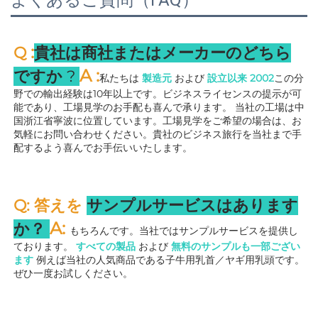
:
Q 
貴社は商社またはメーカーのどちら
A 
:
ですか 
? 
私たちは 
製造元 
および 
設立以来 
2002
この分
野での輸出経験は10年以上です。ビジネスライセンスの提示が可
能であり、工場見学のお手配も喜んで承ります。 
当社の工場は中
国浙江省寧波に位置しています。工場見学をご希望の場合は、お
気軽にお問い合わせください。貴社のビジネス旅行を当社まで手
配するよう喜んでお手伝いいたします。 
Q: 答えを 
サンプルサービスはあります
A: 
か？ 
もちろんです。当社ではサンプルサービスを提供し
ております。 
すべての製品 
および 
無料のサンプルも一部ござい
ます 
例えば当社の人気商品である子牛用乳首／ヤギ用乳頭です。
ぜひ一度お試しください。 