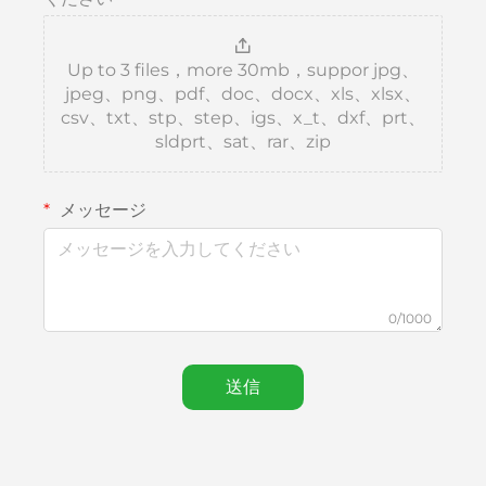
Up to 3 files，more 30mb，suppor jpg、
jpeg、png、pdf、doc、docx、xls、xlsx、
csv、txt、stp、step、igs、x_t、dxf、prt、
sldprt、sat、rar、zip
メッセージ
0/1000
送信