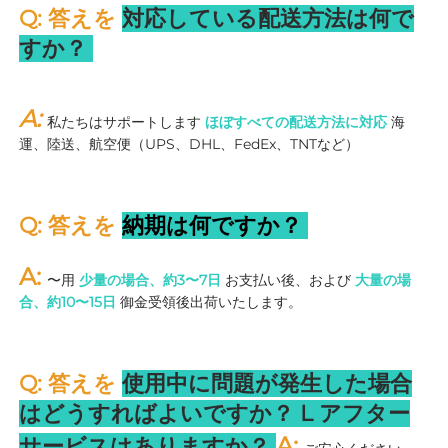
Q: 答えを 
対応している配送方法は何で
すか？ 
A: 
私たちはサポートします 
ほぼすべての配送方法に対応 
海
運、陸送、航空便（UPS、DHL、FedEx、TNTなど） 
Q: 答えを 
納期は何ですか？ 
A: 
〜用 
少量の場合、約3〜7日 
お支払い後、および 
大量の場
合、約10〜15日 
御金受領後出荷いたします。 
Q: 答えを 
使用中に問題が発生した場合
はどうすればよいですか？ 
L 
アフター
A: 
サービスはありますか？ 