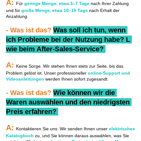
A: 
Für 
geringe Menge, etwa 3–7 Tage 
nach Ihrer Zahlung 
und für 
große Menge, etwa 10–15 Tage 
nach Erhalt der 
Anzahlung. 
- Was ist das? 
Was soll ich tun, wenn 
ich Probleme bei der Nutzung habe? 
L 
wie beim After-Sales-Service? 
A: 
Keine Sorge. Wir stehen Ihnen stets zur Seite, bis das 
Problem gelöst ist. Unser professioneller 
online-Support und 
Videoanleitungen 
werden Ihnen sofort zugesandt. 
- Was ist das? 
Wie können wir die 
Waren auswählen und den niedrigsten 
Preis erfahren? 
A: 
Kontaktieren Sie uns. Wir senden Ihnen unser 
elektrisches 
Katalogbuch 
zu, und Sie können daraus auswählen, was Sie 