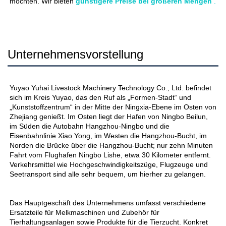
möchten. Wir bieten 
günstigere Preise bei größeren Mengen 
.
Unternehmensvorstellung
Yuyao Yuhai Livestock Machinery Technology Co., Ltd. befindet 
sich im Kreis Yuyao, das den Ruf als „Formen-Stadt“ und 
„Kunststoffzentrum“ in der Mitte der Ningxia-Ebene im Osten von 
Zhejiang genießt. Im Osten liegt der Hafen von Ningbo Beilun, 
im Süden die Autobahn Hangzhou-Ningbo und die 
Eisenbahnlinie Xiao Yong, im Westen die Hangzhou-Bucht, im 
Norden die Brücke über die Hangzhou-Bucht; nur zehn Minuten 
Fahrt vom Flughafen Ningbo Lishe, etwa 30 Kilometer entfernt. 
Verkehrsmittel wie Hochgeschwindigkeitszüge, Flugzeuge und 
Seetransport sind alle sehr bequem, um hierher zu gelangen. 
Das Hauptgeschäft des Unternehmens umfasst verschiedene 
Ersatzteile für Melkmaschinen und Zubehör für 
Tierhaltungsanlagen sowie Produkte für die Tierzucht. Konkret 