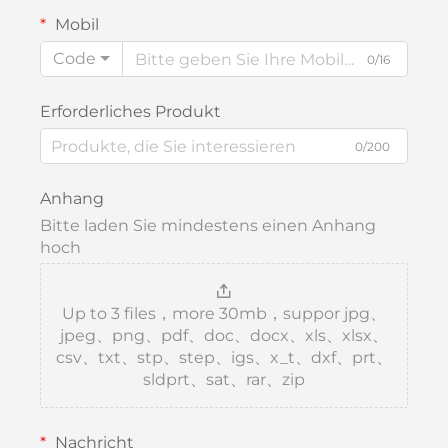
Mobil
Code
0/16
Erforderliches Produkt
0/200
Anhang
Bitte laden Sie mindestens einen Anhang
hoch
Up to 3 files，more 30mb，suppor jpg、
jpeg、png、pdf、doc、docx、xls、xlsx、
csv、txt、stp、step、igs、x_t、dxf、prt、
sldprt、sat、rar、zip
Nachricht