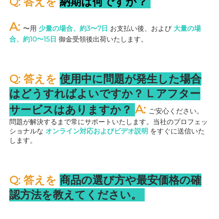
Q: 答えを 
納期は何ですか？ 
A: 
〜用 
少量の場合、約3〜7日 
お支払い後、および 
大量の場
合、約10〜15日 
御金受領後出荷いたします。 
Q: 答えを 
使用中に問題が発生した場合
はどうすればよいですか？ 
L 
アフター
A: 
サービスはありますか？ 
ご安心ください。
問題が解決するまで常にサポートいたします。当社のプロフェッ
ショナルな 
オンライン対応およびビデオ説明 
をすぐに送信いた
します。 
Q: 答えを 
商品の選び方や最安価格の確
認方法を教えてください。 