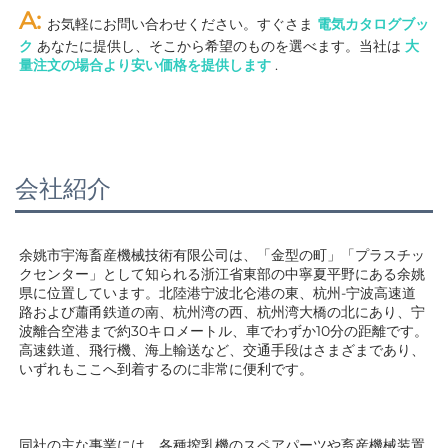
A: 
お気軽にお問い合わせください。すぐさま 
電気カタログブッ
ク 
あなたに提供し、そこから希望のものを選べます。当社は 
大
量注文の場合より安い価格を提供します 
.
会社紹介
余姚市宇海畜産機械技術有限公司は、「金型の町」「プラスチッ
クセンター」として知られる浙江省東部の中寧夏平野にある余姚
県に位置しています。北陸港宁波北仑港の東、杭州-宁波高速道
路および蕭甬鉄道の南、杭州湾の西、杭州湾大橋の北にあり、宁
波離合空港まで約30キロメートル、車でわずか10分の距離です。
高速鉄道、飛行機、海上輸送など、交通手段はさまざまであり、
いずれもここへ到着するのに非常に便利です。 
同社の主な事業には、各種搾乳機のスペアパーツや畜産機械装置