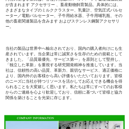
が含まれます 
アクセサリー 
、畜産動物飼育製品。具体的には、
さまざまなタイプのミルククラスター、乳量計、空気圧式パルセ
ーター／電動パルセーター、子牛用給水器、子牛用哺乳瓶、その
他の畜産関連製品を含みます 
およびステンレス鋼製アクセサリ
ー。 
当社の製品は世界中へ輸出されており、国内の購入者向けにも生
産されています。当企業は常に誠実さを生存のための規範として
きました。「品質最優先、サービス第一」を原則として堅持し、
「独立した革新」を重視する研究開発精神を推進しています。当
社は、信頼性の高い品質、革新力、親切なサービス、適正価格に
より、国内外のお客様から高い評価をいただいております。皆様
のニーズに当社が持つリソースを活かしてお応えできる機会を得
られることを大変嬉しく思います。私たちは常にすべてのお客様
からのご連絡を心より歓迎しており、信頼に基づいて皆様と協力
関係を築けることを光栄に存じます。 