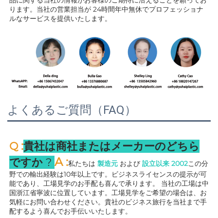
ります。当社の営業担当が 
24時間年中無休でプロフェッショナ
ルなサービスを提供いたします。 
よくあるご質問（FAQ）
:
Q 
貴社は商社またはメーカーのどちら
A 
:
ですか 
? 
私たちは 
製造元 
および 
設立以来 
2002
この分
野での輸出経験は10年以上です。ビジネスライセンスの提示が可
能であり、工場見学のお手配も喜んで承ります。 
当社の工場は中
国浙江省寧波に位置しています。工場見学をご希望の場合は、お
気軽にお問い合わせください。貴社のビジネス旅行を当社まで手
配するよう喜んでお手伝いいたします。 