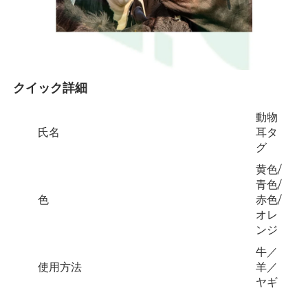
クイック詳細 
動物
氏名
耳タ
グ
黄色/
青色/
色
赤色/
オレ
ンジ
牛／
使用方法
羊／
ヤギ