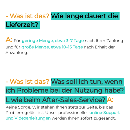
- Was ist das? 
Wie lange dauert die 
Lieferzeit? 
A: 
Für 
geringe Menge, etwa 3–7 Tage 
nach Ihrer Zahlung 
und für 
große Menge, etwa 10–15 Tage 
nach Erhalt der 
Anzahlung. 
- Was ist das? 
Was soll ich tun, wenn 
ich Probleme bei der Nutzung habe? 
A: 
L 
wie beim After-Sales-Service? 
Keine Sorge. Wir stehen Ihnen stets zur Seite, bis das 
Problem gelöst ist. Unser professioneller 
online-Support 
und Videoanleitungen 
werden Ihnen sofort zugesandt. 