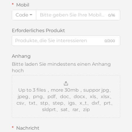
Mobil
Code
0/16
Erforderliches Produkt
0/200
Anhang
Bitte laden Sie mindestens einen Anhang
hoch
Up to 3 files，more 30mb，suppor jpg、
jpeg、png、pdf、doc、docx、xls、xlsx、
csv、txt、stp、step、igs、x_t、dxf、prt、
sldprt、sat、rar、zip
Nachricht