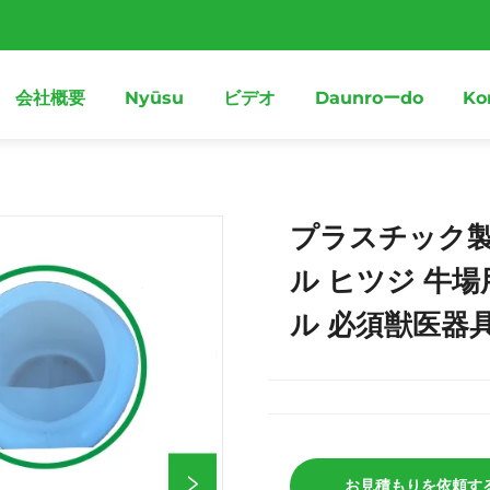
会社概要
Nyūsu
ビデオ
Daunroーdo
Ko
プラスチック
ル ヒツジ 牛
ル 必須獣医器
お見積もりを依頼す