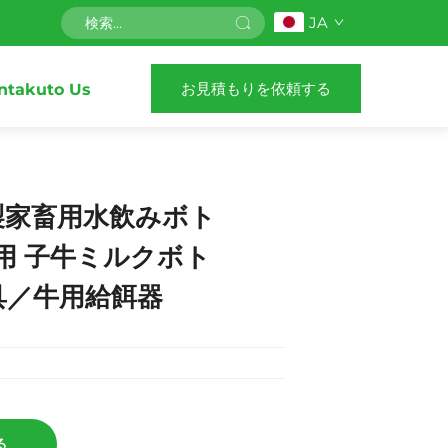
JA
お見積もりを依頼する
ntakuto Us
製家畜用水飲みボト
場用 子牛ミルクボト
具／牛用給餌器
る