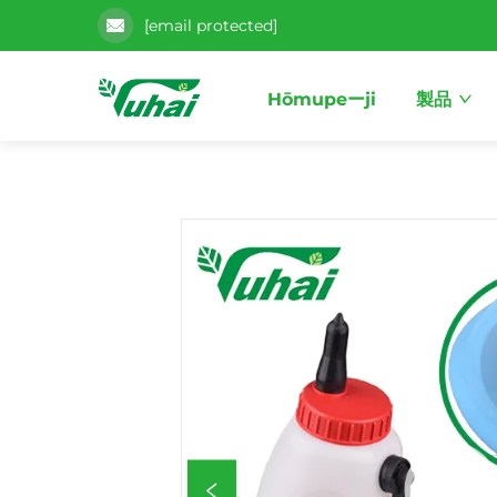
[email protected]
Hōmupeーji
製品