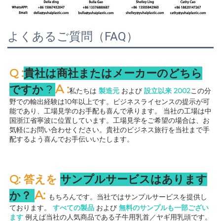
よくあるご質問（FAQ）
:
Q 
貴社は商社またはメーカーのどちら
A 
:
ですか 
? 
私たちは 
製造元 
および 
設立以来 
2002
この分
野での輸出経験は10年以上です。ビジネスライセンスの提示が可
能であり、工場見学のお手配も喜んで承ります。 
当社の工場は中
国浙江省寧波に位置しています。工場見学をご希望の場合は、お
気軽にお問い合わせください。貴社のビジネス旅行を当社まで手
配するよう喜んでお手伝いいたします。 
Q: 答えを 
サンプルサービスはあります
A: 
か？ 
もちろんです。当社ではサンプルサービスを提供し
ております。 
すべての製品 
および 
無料のサンプルも一部ござい
ます 
例えば当社の人気商品である子牛用乳首／ヤギ用乳頭です。