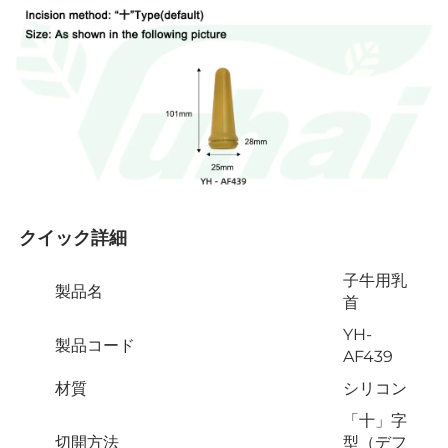
クイック詳細 
子牛用乳
製品名
首
YH-
製品コード
AF439
材質
シリコン
「十」字
切開方法
型（デフ