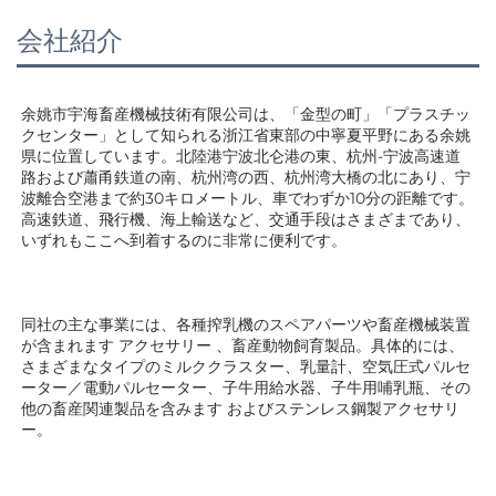
会社紹介
余姚市宇海畜産機械技術有限公司は、「金型の町」「プラスチッ
クセンター」として知られる浙江省東部の中寧夏平野にある余姚
県に位置しています。北陸港宁波北仑港の東、杭州-宁波高速道
路および蕭甬鉄道の南、杭州湾の西、杭州湾大橋の北にあり、宁
波離合空港まで約30キロメートル、車でわずか10分の距離です。
高速鉄道、飛行機、海上輸送など、交通手段はさまざまであり、
いずれもここへ到着するのに非常に便利です。 
同社の主な事業には、各種搾乳機のスペアパーツや畜産機械装置
が含まれます 
アクセサリー 
、畜産動物飼育製品。具体的には、
さまざまなタイプのミルククラスター、乳量計、空気圧式パルセ
ーター／電動パルセーター、子牛用給水器、子牛用哺乳瓶、その
他の畜産関連製品を含みます 
およびステンレス鋼製アクセサリ
ー。 