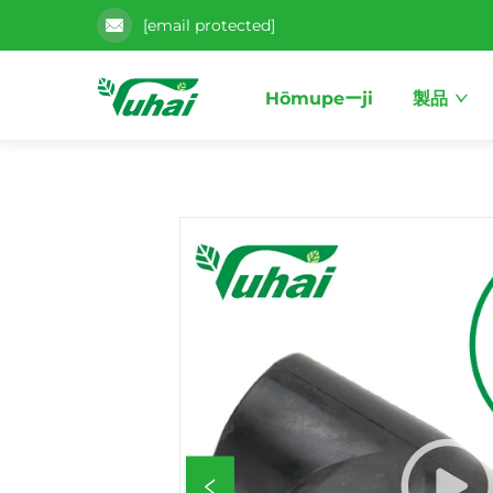
[email protected]
Hōmupeーji
製品