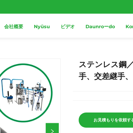
会社概要
Nyūsu
ビデオ
Daunroーdo
Ko
ステンレス鋼
手、交差継手
お見積もりを依頼す