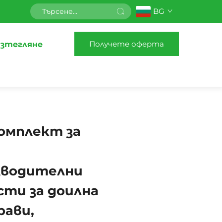
BG
Получете оферта
зтегляне
омплект за
зводителни
сти за доилна
рави,