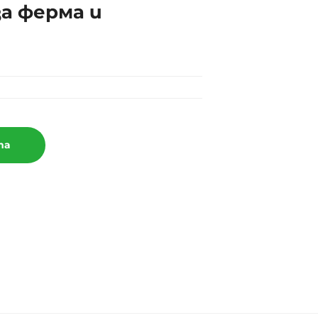
а ферма и
та