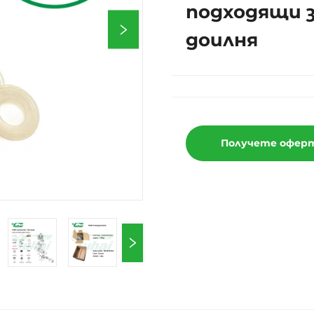
подходящи з
доилня
Получете офер