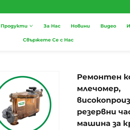
Продукти
За Нас
Новини
Видео
И
Свържете Се с Нас
Ремонтен к
млечомер,
високопрои
резервни ча
машина за к