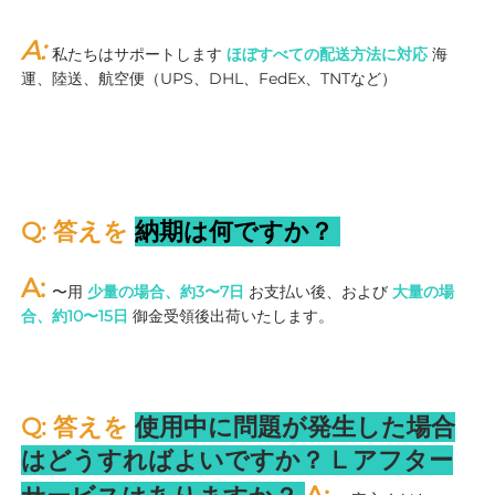
A: 
私たちはサポートします 
ほぼすべての配送方法に対応 
海
運、陸送、航空便（UPS、DHL、FedEx、TNTなど） 
Q: 答えを 
納期は何ですか？ 
A: 
〜用 
少量の場合、約3〜7日 
お支払い後、および 
大量の場
合、約10〜15日 
御金受領後出荷いたします。 
Q: 答えを 
使用中に問題が発生した場合
はどうすればよいですか？ 
L 
アフター