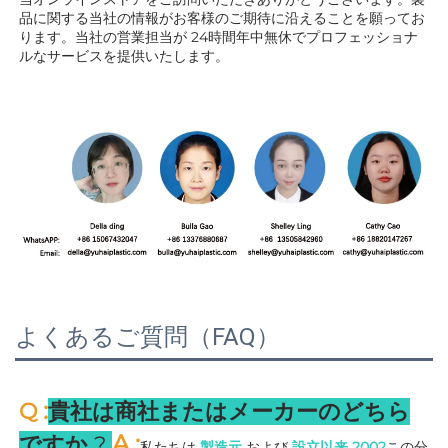
品に関する当社の情報がお客様のご期待に沿えることを願ってお
ります。当社の営業担当が 
24時間年中無休でプロフェッショナ
ルなサービスを提供いたします。 
よくあるご質問（FAQ）
:
Q 
貴社は商社またはメーカーのどちら
A 
:
ですか 
? 
私たちは 
製造元 
および 
設立以来 
2002
この分