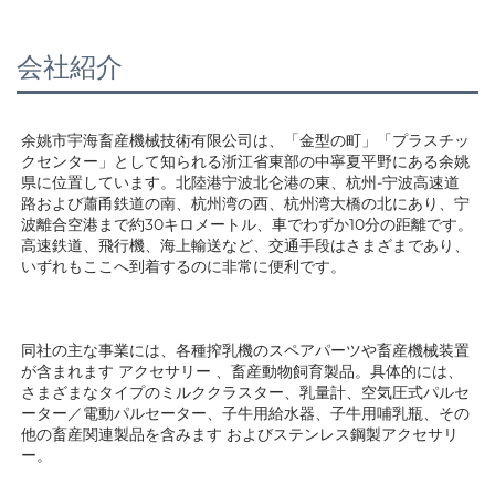
会社紹介
余姚市宇海畜産機械技術有限公司は、「金型の町」「プラスチッ
クセンター」として知られる浙江省東部の中寧夏平野にある余姚
県に位置しています。北陸港宁波北仑港の東、杭州-宁波高速道
路および蕭甬鉄道の南、杭州湾の西、杭州湾大橋の北にあり、宁
波離合空港まで約30キロメートル、車でわずか10分の距離です。
高速鉄道、飛行機、海上輸送など、交通手段はさまざまであり、
いずれもここへ到着するのに非常に便利です。 
同社の主な事業には、各種搾乳機のスペアパーツや畜産機械装置
が含まれます 
アクセサリー 
、畜産動物飼育製品。具体的には、
さまざまなタイプのミルククラスター、乳量計、空気圧式パルセ
ーター／電動パルセーター、子牛用給水器、子牛用哺乳瓶、その
他の畜産関連製品を含みます 
およびステンレス鋼製アクセサリ
ー。 