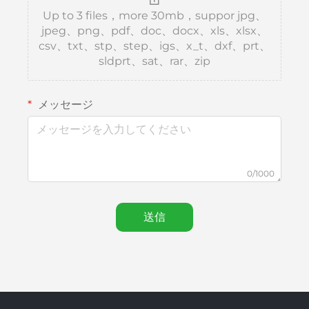
Up to 3 files，more 30mb，suppor jpg、
jpeg、png、pdf、doc、docx、xls、xlsx、
csv、txt、stp、step、igs、x_t、dxf、prt、
sldprt、sat、rar、zip
メッセージ
0/1000
送信