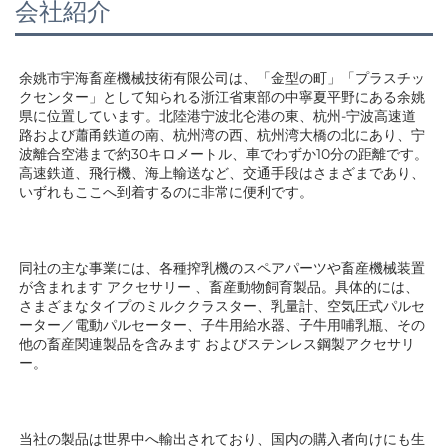
会社紹介
余姚市宇海畜産機械技術有限公司は、「金型の町」「プラスチッ
クセンター」として知られる浙江省東部の中寧夏平野にある余姚
県に位置しています。北陸港宁波北仑港の東、杭州-宁波高速道
路および蕭甬鉄道の南、杭州湾の西、杭州湾大橋の北にあり、宁
波離合空港まで約30キロメートル、車でわずか10分の距離です。
高速鉄道、飛行機、海上輸送など、交通手段はさまざまであり、
いずれもここへ到着するのに非常に便利です。 
同社の主な事業には、各種搾乳機のスペアパーツや畜産機械装置
が含まれます 
アクセサリー 
、畜産動物飼育製品。具体的には、
さまざまなタイプのミルククラスター、乳量計、空気圧式パルセ
ーター／電動パルセーター、子牛用給水器、子牛用哺乳瓶、その
他の畜産関連製品を含みます 
およびステンレス鋼製アクセサリ
ー。 
当社の製品は世界中へ輸出されており、国内の購入者向けにも生