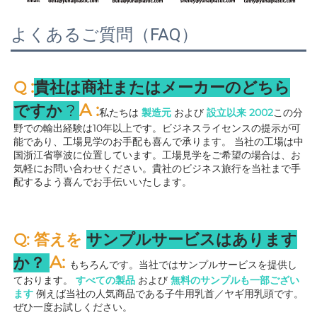
よくあるご質問（FAQ）
:
Q 
貴社は商社またはメーカーのどちら
A 
:
ですか 
? 
私たちは 
製造元 
および 
設立以来 
2002
この分
野での輸出経験は10年以上です。ビジネスライセンスの提示が可
能であり、工場見学のお手配も喜んで承ります。 
当社の工場は中
国浙江省寧波に位置しています。工場見学をご希望の場合は、お
気軽にお問い合わせください。貴社のビジネス旅行を当社まで手
配するよう喜んでお手伝いいたします。 
Q: 答えを 
サンプルサービスはあります
A: 
か？ 
もちろんです。当社ではサンプルサービスを提供し
ております。 
すべての製品 
および 
無料のサンプルも一部ござい
ます 
例えば当社の人気商品である子牛用乳首／ヤギ用乳頭です。
ぜひ一度お試しください。 