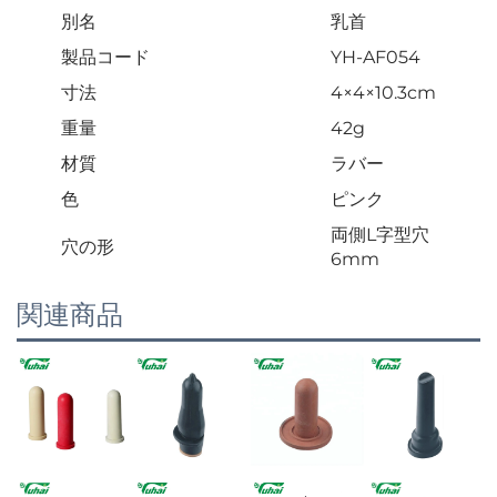
別名
乳首
製品コード
YH-AF054
寸法
4×4×10.3cm
重量
42g
材質
ラバー
色
ピンク
両側L字型穴
穴の形
6mm
関連商品