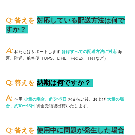
Q: 答えを 
対応している配送方法は何で
すか？ 
A: 
私たちはサポートします 
ほぼすべての配送方法に対応 
海
運、陸送、航空便（UPS、DHL、FedEx、TNTなど） 
Q: 答えを 
納期は何ですか？ 
A: 
〜用 
少量の場合、約3〜7日 
お支払い後、および 
大量の場
合、約10〜15日 
御金受領後出荷いたします。 
Q: 答えを 
使用中に問題が発生した場合