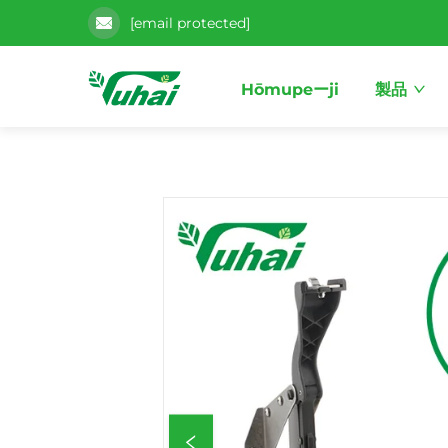
[email protected]
Hōmupeーji
製品