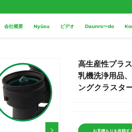
会社概要
Nyūsu
ビデオ
Daunroーdo
Ko
高生産性プラ
乳機洗浄用品
ングクラスタ
お見積もりを依頼す