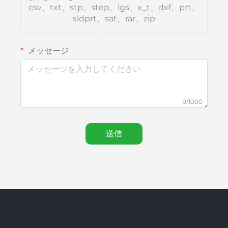
csv、txt、stp、step、igs、x_t、dxf、prt、
sldprt、sat、rar、zip
メッセージ
0/1000
送信