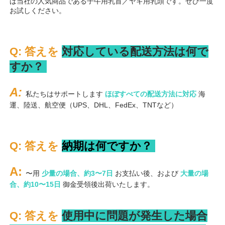
ば当社の人気商品である子牛用乳首／ヤギ用乳頭です。ぜひ一度
お試しください。 
Q: 答えを 
対応している配送方法は何で
すか？ 
A: 
私たちはサポートします 
ほぼすべての配送方法に対応 
海
運、陸送、航空便（UPS、DHL、FedEx、TNTなど） 
Q: 答えを 
納期は何ですか？ 
A: 
〜用 
少量の場合、約3〜7日 
お支払い後、および 
大量の場
合、約10〜15日 
御金受領後出荷いたします。 
Q: 答えを 
使用中に問題が発生した場合