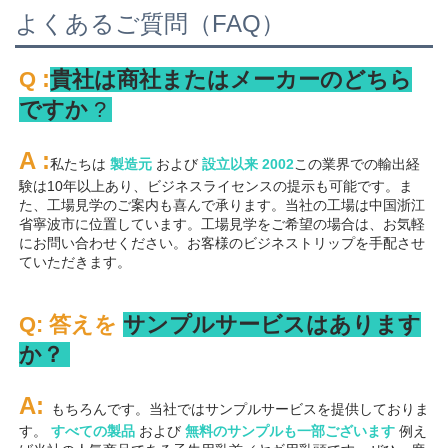
よくあるご質問（FAQ）
:
Q 
貴社は商社またはメーカーのどちら
ですか 
? 
A 
:
私たちは 
製造元 
および 
設立以来 
2002
この業界での輸出経
験は10年以上あり、ビジネスライセンスの提示も可能です。ま
た、工場見学のご案内も喜んで承ります。当社の工場は中国浙江
省寧波市に位置しています。工場見学をご希望の場合は、お気軽
にお問い合わせください。お客様のビジネストリップを手配させ
ていただきます。 
Q: 答えを 
サンプルサービスはあります
か？ 
A: 
もちろんです。当社ではサンプルサービスを提供しておりま
す。 
すべての製品 
および 
無料のサンプルも一部ございます 
例え