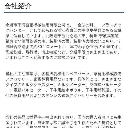
会社紹介
余姚市宇海畜産機械技術有限公司は、「金型の町」「プラスチッ
クセンター」として知られる浙江省東部の中寧夏平野にある余姚
県に位置しています。北陸港宁波北仑港の東、杭州-宁波高速道
路および蕭甬鉄道の南、杭州湾の西、杭州湾大橋の北にあり、宁
波離合空港まで約30キロメートル、車でわずか10分の距離です。
高速鉄道、飛行機、海上輸送など、交通手段はさまざまであり、
いずれもここへ到着するのに非常に便利です。 
当社の主な事業は、各種搾乳機用スペアパーツ、家畜用機械設備
アクセサリー、家畜飼育用品などです。具体的には、さまざまな
タイプのミルククラスター、ミルクメーター、空気式パルセータ
ー／電動パルセーター、子牛用給水ボウル、子牛用哺乳瓶、その
他の飼育用品およびステンレス鋼製アクセサリーを含みます。 
当社の製品は世界中へ輸出されており、国内の購入者向けにも生
産されています。当企業は常に誠実さを生存のための規範として
きました。「品質最優先、サービス第一」を原則として堅持し、